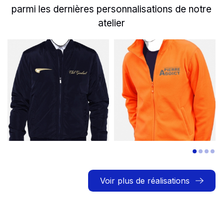
parmi les dernières personnalisations de notre
atelier
slide
Read more
1 to 2
of 7
Read more
Le bomber personnalisé a
L'équipe de 
Voir plus de réalisations