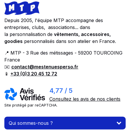
Footer
Store information
Depuis 2005, l'équipe MTP accompagne des
entreprises, clubs, associations... dans
la personnalisation de
vêtements, accessoires,
goodies
personnalisés dans son atelier en France.
📍 MTP - 3 Rue des métissages - 59200 TOURCOING
France
✉️
contact@mestenuesperso.fr
📱
+33 (0)3 20 45 12 72
4,77 / 5
Consultez les avis de nos clients
Site protégé par reCAPTCHA.
Qui sommes-nous ?