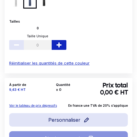
Tailles
0
Taille Unique
Réinitialiser les quantités de cette couleur
À partir de
Quantité
Prix total
Prix
9,43 €
HT
x
0
0,00
€ HT
Voir le tableau de prix dégressifs
En france une TVA de 20% s'applique
Personnaliser