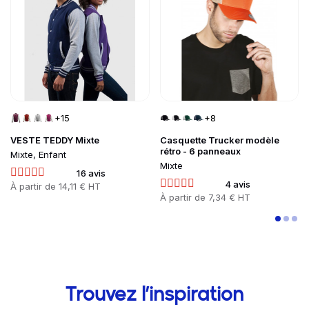
+15
+8
VESTE TEDDY Mixte
Casquette Trucker modèle
rétro - 6 panneaux
Mixte, Enfant
Mixte
16 avis
4 avis
Prix
À partir de
14,11 € HT
Prix
À partir de
7,34 € HT
Trouvez l’inspiration