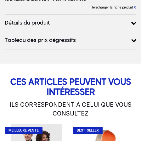
Télécharger la fiche produit
0
Détails du produit
Tableau des prix dégressifs
CES ARTICLES PEUVENT VOUS
INTÉRESSER
ILS CORRESPONDENT À CELUI QUE VOUS
CONSULTEZ
slide
1 to 2
of 5
Go to product page
Go to product page
MEILLEURE VENTE
BEST-SELLER