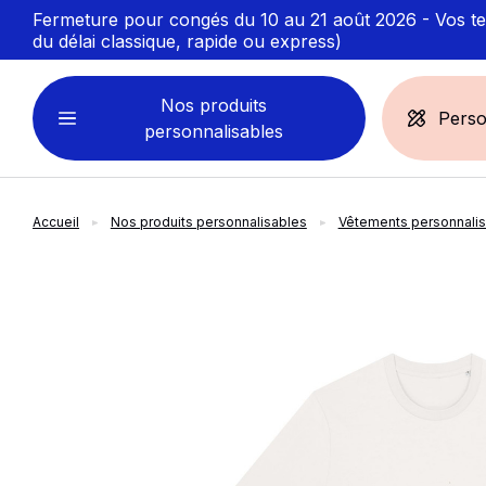
Fermeture pour congés du 10 au 21 août 2026 - Vos ten
du délai classique, rapide ou express)
Nos produits
Perso
personnalisables
Accueil
Nos produits personnalisables
Vêtements personnali
VÊTEMENTS
ACCESSOIRES
PERSONNALISABLES
PERSONNALISÉS
slide
1
of 5
Sweats personnalisables
Casquette
Marinière
Bonnet et Bandeau
Polo
Chapeau et Bob
T-shirt
Toque et Calot
Débardeur
Sac et pochette
Chemise
Linge bain