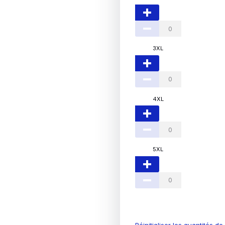
3XL
4XL
5XL
Réinitialiser les quantités d