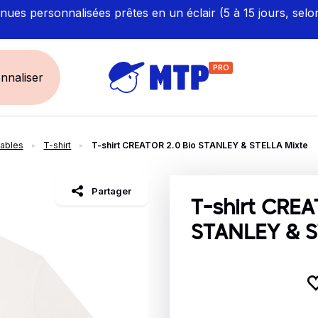
ues personnalisées prêtes en un éclair (5 à 15 jours, selo
PRO
nnaliser
sables
T-shirt
T-shirt CREATOR 2.0 Bio STANLEY & STELLA Mixte
UNIVERS
ÉCORESPONS
Restauration - Hôtellerie
Labellisés et Certifié
Partager
Santé - Bien-être
Made in Europe
T-shirt CREA
Sécurité - haute visibilité
Fabriqué en France
STANLEY & S
Artisan / BTP / Industrie
Corporate
Sport