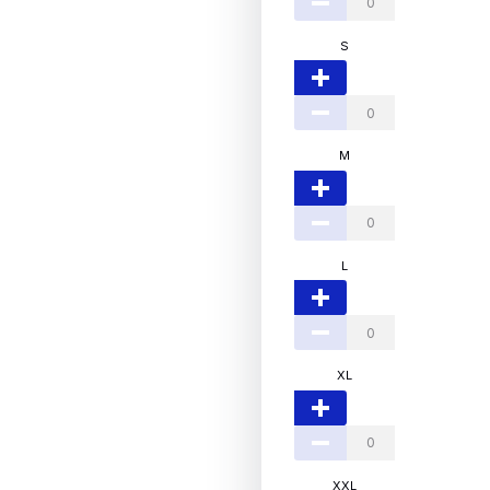
S
M
L
XL
XXL