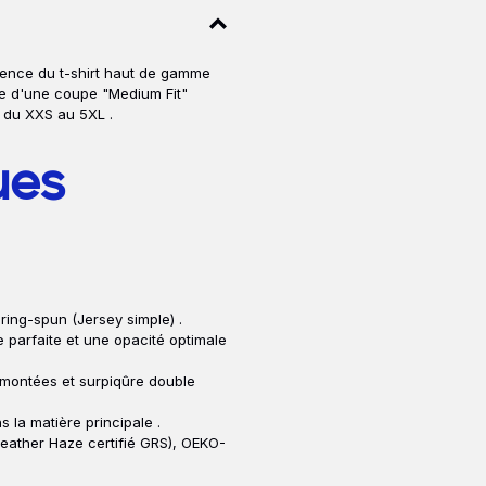
rence du t-shirt haut de gamme
ie d'une coupe "Medium Fit"
 du XXS au 5XL .
ues
ring-spun (Jersey simple) .
parfaite et une opacité optimale
 montées et surpiqûre double
 la matière principale .
Heather Haze certifié GRS), OEKO-