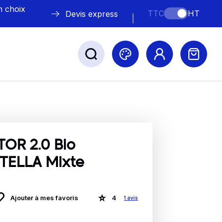
n choix
TTC
HT
Devis express
ABLE
s
TOR 2.0 Bio
TELLA Mixte
Nos marques
Ajouter à mes favoris
4
1 avis