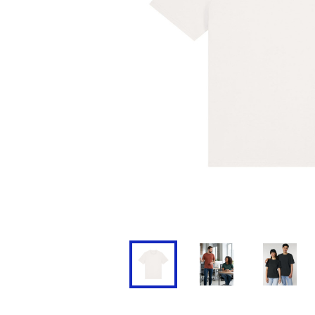
Doudoune
Cravate
Veste
Blouse, Tunique et Chasub
Polaire
Tablier
Pull
Chaussures de sécurité
Survêtement
Parapluie
Combinaison / Salopette
Echarpe et Tour de Cou
Gilet
Ceinture
Short
Goodies
Pantalon
Chaussette
Jogging