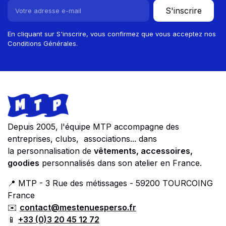
S'inscrire
En cliquant sur S'inscrire, vous confirmez que vous acceptez nos
Conditions Générales.
Footer
Store information
Depuis 2005, l'équipe MTP accompagne des
entreprises, clubs, associations... dans
la personnalisation de
vêtements, accessoires,
goodies
personnalisés dans son atelier en France.
📍 MTP - 3 Rue des métissages - 59200 TOURCOING
France
✉️
contact@mestenuesperso.fr
📱
+33 (0)3 20 45 12 72