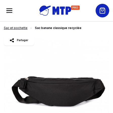
PRO
Sac et pochette
Sac banane classique recyclée
slide
1
of 4
Partager