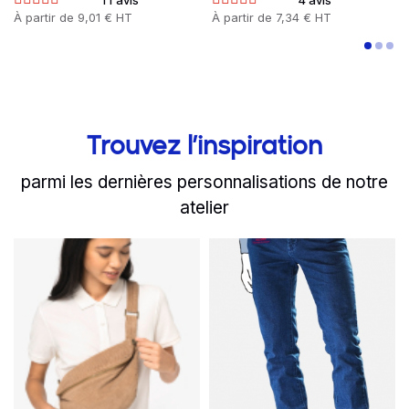
11 avis
4 avis
Prix
À partir de
9,01 € HT
Prix
À partir de
7,34 € HT
Trouvez l’inspiration
parmi les dernières personnalisations de notre
atelier
slide
Read more
1 to 2
of 8
Read more
Pourquoi (ré)adopter le 
La charcuteri