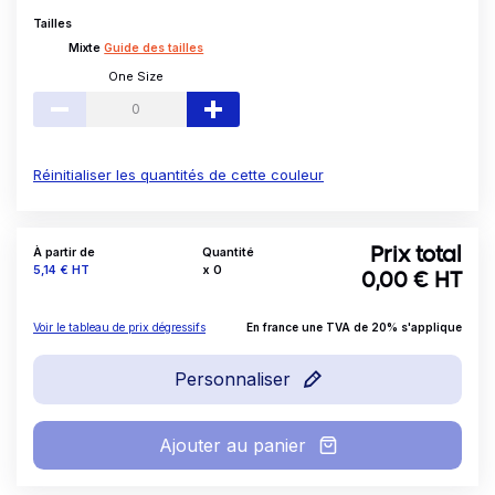
Tailles
Mixte
Guide des tailles
One Size
Réinitialiser les quantités de cette couleur
À partir de
Quantité
Prix total
Prix
5,14 €
HT
x
0
0,00
€ HT
Voir le tableau de prix dégressifs
En france une TVA de 20% s'applique
Personnaliser
Ajouter au panier