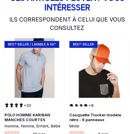
INTÉRESSER
ILS CORRESPONDENT À CELUI QUE VOUS
CONSULTEZ
slide
1 to 2
of 5
Go to product page
Go to product page
BEST-SELLER / LAVABLE À 60°
BEST-SELLER
+20
+8
POLO HOMME KARIBAN
Casquette Trucker modèle
MANCHES COURTES
rétro - 6 panneaux
Homme, Femme, Enfant, Bébé
Mixte