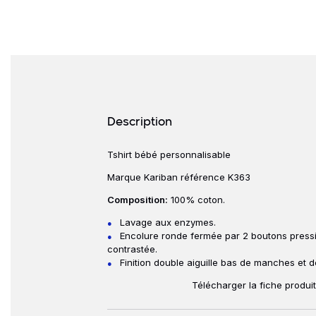
Détails produits
Description
Tshirt bébé personnalisable
Description
Marque Kariban référence K363
Composition:
100% coton.
Lavage aux enzymes.
Encolure ronde fermée par 2 boutons press
contrastée.
Finition double aiguille bas de manches et 
Télécharger la fiche produi