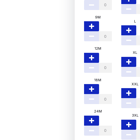
9M
L
12M
XL
18M
XXL
24M
3XL