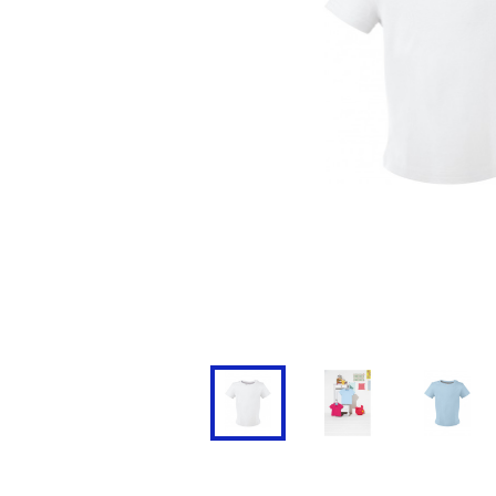
Doudoune
Cravate
Veste
Blouse, Tunique et Chasu
Polaire
Tablier
Pull
Chaussures de sécurité
Survêtement
Parapluie
Combinaison / Salopette
Echarpe et Tour de Cou
Gilet
Ceinture
Short
Goodies
Pantalon
Chaussette
Jogging