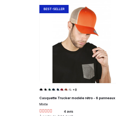
slide
1 to 3
of 5
Go to product page
BEST-SELLER
+8
Casquette Trucker modèle rétro - 6 panneaux
Mixte
4 avis