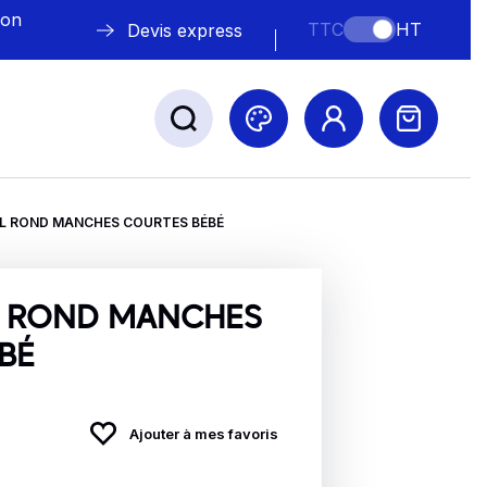
lon
TTC
HT
Devis express
OL ROND MANCHES COURTES BÉBÉ
ABLE
s
L ROND MANCHES
BÉ
Nos marques
Ajouter à mes favoris