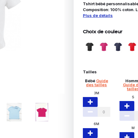
Idées Cadeaux
Tshirt bébé personnalisabl
Composition: 100% coton. L
Plus de détails
ble
Choix de couleur
Tailles
Bébé
Guide
Homm
des tailles
Guide 
taille
3M
S
6M
M