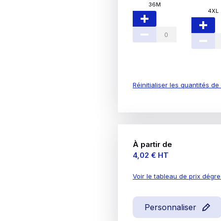
36M
4XL
Réinitialiser les quantités d
À partir de
Prix
4,02 €
HT
Voir le tableau de prix dégre
Personnaliser