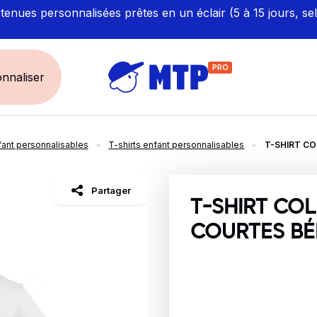
enues personnalisées prêtes en un éclair (5 à 15 jours, se
PRO
nnaliser
fant personnalisables
T-shirts enfant personnalisables
T-SHIRT C
UNIVERS
ÉCORESPONS
Restauration - Hôtellerie
Labellisés et Certifié
Partager
Santé - Bien-être
Made in Europe
T-SHIRT CO
Sécurité - haute visibilité
Fabriqué en France
COURTES BÉ
Artisan / BTP / Industrie
Corporate
Sport