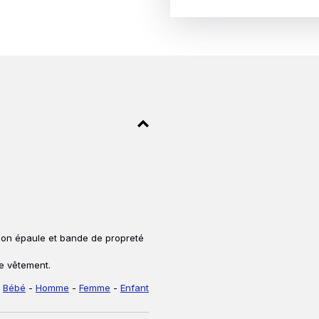
ion épaule et bande de propreté
de vêtement.
t
Bébé
-
Homme
-
Femme
-
Enfant