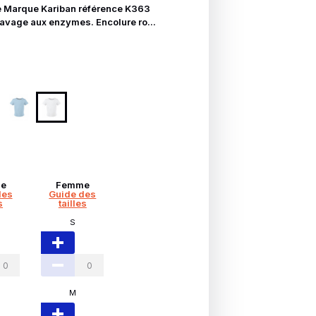
e Marque Kariban référence K363
avage aux enzymes. Encolure ro...
e
Femme
des
Guide des
s
tailles
S
M