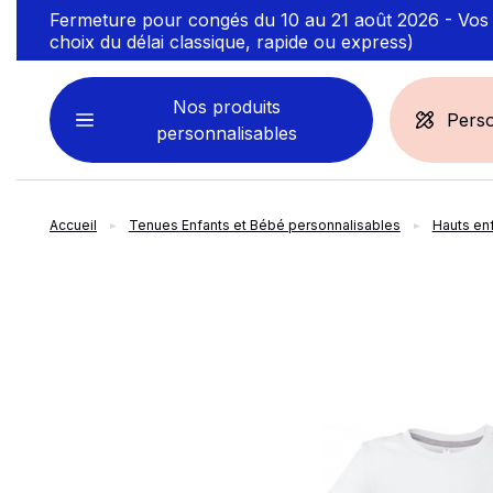
Fermeture pour congés du 10 au 21 août 2026 - Vos t
choix du délai classique, rapide ou express)
Nos produits
Perso
personnalisables
Accueil
Tenues Enfants et Bébé personnalisables
Hauts en
VÊTEMENTS
ACCESSOIRES
PERSONNALISABLES
PERSONNALISÉS
slide
1
of 5
Sweats personnalisables
Casquette
Marinière
Bonnet et Bandeau
Polo
Chapeau et Bob
T-shirt
Toque et Calot
Débardeur
Sac et pochette
Chemise
Linge bain