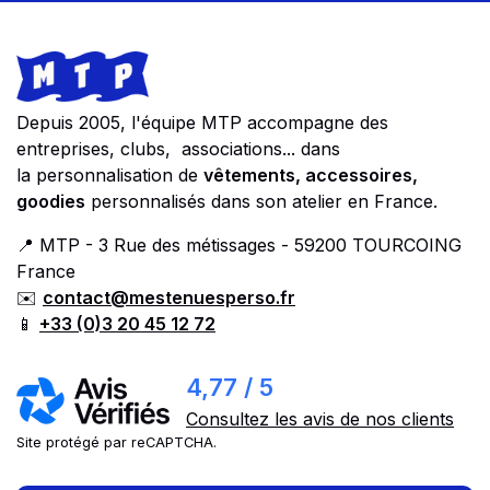
Footer
Store information
Depuis 2005, l'équipe MTP accompagne des
entreprises, clubs, associations... dans
la personnalisation de
vêtements, accessoires,
goodies
personnalisés dans son atelier en France.
📍 MTP - 3 Rue des métissages - 59200 TOURCOING
France
✉️
contact@mestenuesperso.fr
📱
+33 (0)3 20 45 12 72
4,77 / 5
Consultez les avis de nos clients
Site protégé par reCAPTCHA.