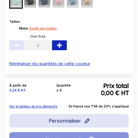
Tailles
Mixte
Guide des tailles
One Size
Réinitialiser les quantités de cette couleur
À partir de
Quantité
Prix total
Prix
3,24 €
HT
x
0
0,00
€ HT
Voir le tableau de prix dégressifs
En france une TVA de 20% s'applique
Personnaliser