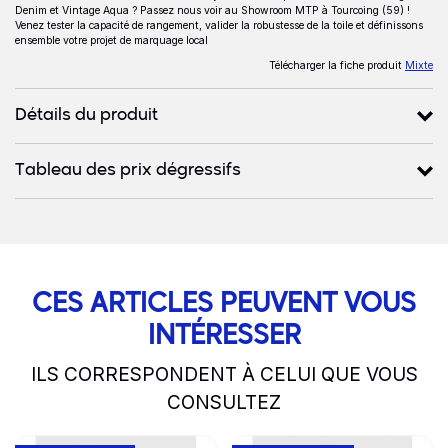
Denim et Vintage Aqua ? Passez nous voir au Showroom MTP à Tourcoing (59) !
Venez tester la capacité de rangement, valider la robustesse de la toile et définissons
ensemble votre projet de marquage local
Télécharger la fiche produit
Mixte
Détails du produit
Tableau des prix dégressifs
CES ARTICLES PEUVENT VOUS
INTÉRESSER
ILS CORRESPONDENT À CELUI QUE VOUS
CONSULTEZ
slide
1 to 2
of 5