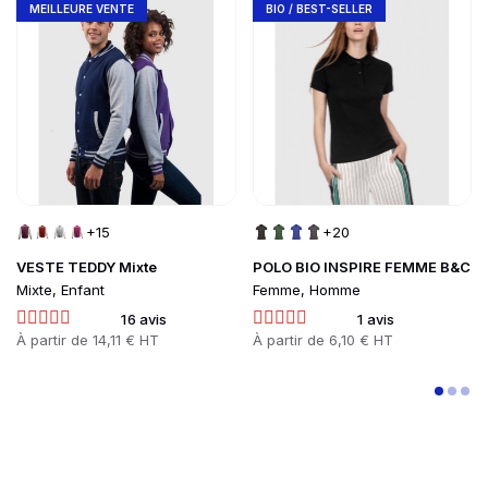
Go to product page
Go to product page
MEILLEURE VENTE
BIO / BEST-SELLER
+15
+20
VESTE TEDDY Mixte
POLO BIO INSPIRE FEMME B&C
Mixte, Enfant
Femme, Homme
16 avis
1 avis
Prix
À partir de
14,11 € HT
Prix
À partir de
6,10 € HT