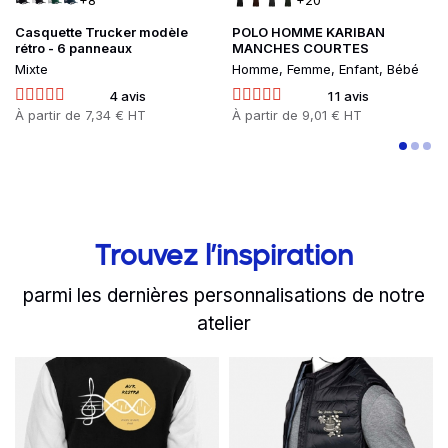
+8
+20
Casquette Trucker modèle
POLO HOMME KARIBAN
rétro - 6 panneaux
MANCHES COURTES
Mixte
Homme, Femme, Enfant, Bébé
4 avis
11 avis
Prix
À partir de
7,34 € HT
Prix
À partir de
9,01 € HT
Trouvez l’inspiration
parmi les dernières personnalisations de notre
atelier
slide
Read more
1 to 2
of 8
Read more
Les membres de Au'R Kest
Les Petits 