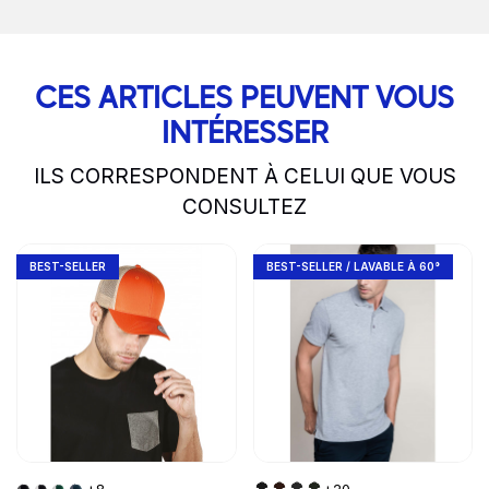
CES ARTICLES PEUVENT VOUS
INTÉRESSER
ILS CORRESPONDENT À CELUI QUE VOUS
CONSULTEZ
slide
1 to 2
of 5
Go to product page
Go to product page
BEST-SELLER
BEST-SELLER / LAVABLE À 60°