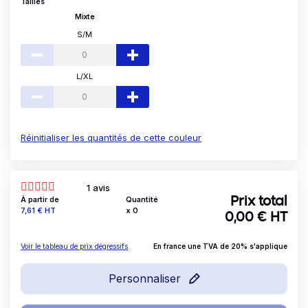
Tailles
Mixte
S/M
L/XL
Réinitialiser les quantités de cette couleur
1 avis
À partir de
Quantité
Prix total
Prix
7,61 €
HT
x
0
0,00
€ HT
Voir le tableau de prix dégressifs
En france une TVA de 20% s'applique
Personnaliser