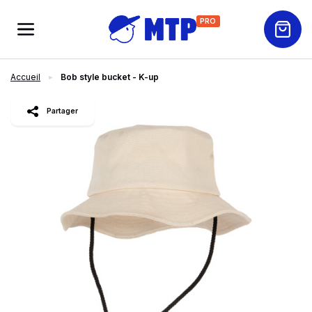
PRO
Accueil
Bob style bucket - K-up
slide
1
of 4
Partager