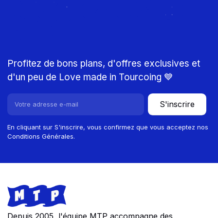
Rejoignez le Club
MTP
Profitez de bons plans, d'offres exclusives et
d'un peu de Love made in Tourcoing 💙
S'inscrire
En cliquant sur S'inscrire, vous confirmez que vous acceptez nos
Conditions Générales.
Footer
Store information
Depuis 2005, l'équipe MTP accompagne des