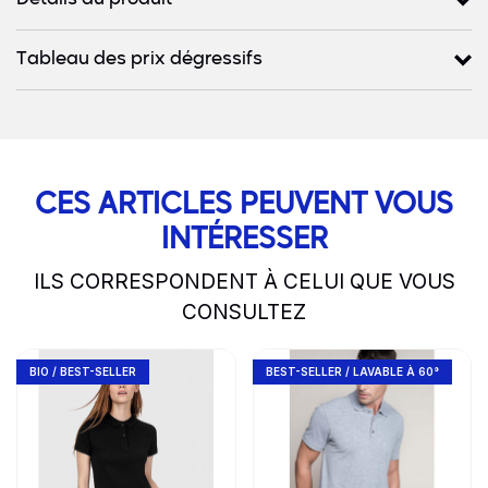
Détails du produit
Tableau des prix dégressifs
CES ARTICLES PEUVENT VOUS
INTÉRESSER
ILS CORRESPONDENT À CELUI QUE VOUS
CONSULTEZ
slide
1 to 2
of 5
Go to product page
Go to product page
BIO / BEST-SELLER
BEST-SELLER / LAVABLE À 60°