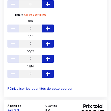
Enfant
Guide des tailles
6/8
8/10
10/12
12/14
Réinitialiser les quantités de cette couleur
À partir de
Quantité
Prix total
Prix
5,27 €
HT
x
0