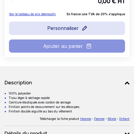
0,00
€ HT
Voir le tableau de prix dégressifs
En france une TVA de 20% s'applique
Personnaliser
Ajouter au panier
Détails produits
Description
100% polyester
Description
Tissu léger à séchage rapide
Ceinture élastiquée avec cordon de serrage
Finition points de recouvrement sur les découpes
Finition double aiguille au bas du vêtement
Télécharger la fiche produit
Homme
-
Femme
-
Mixte
-
Enfant