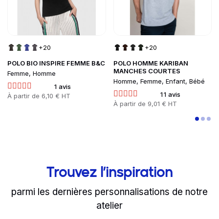
+20
+20
POLO BIO INSPIRE FEMME B&C
POLO HOMME KARIBAN
MANCHES COURTES
Femme, Homme
Homme, Femme, Enfant, Bébé
1 avis
11 avis
Prix
À partir de
6,10 € HT
Prix
À partir de
9,01 € HT
Trouvez l’inspiration
parmi les dernières personnalisations de notre
atelier