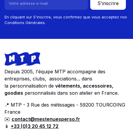
S'inscrire
En cliquant sur S'inscrire, vous confirmez que vous acceptez nos
Conditions Générales.
Footer
Store information
Depuis 2005, l'équipe MTP accompagne des
entreprises, clubs, associations... dans
la personnalisation de
vêtements, accessoires,
goodies
personnalisés dans son atelier en France.
📍 MTP - 3 Rue des métissages - 59200 TOURCOING
France
✉️
contact@mestenuesperso.fr
📱
+33 (0)3 20 45 12 72