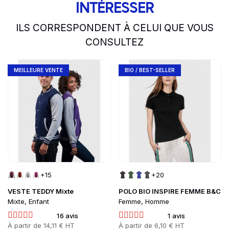
INTÉRESSER
ILS CORRESPONDENT À CELUI QUE VOUS
CONSULTEZ
slide
1 to 2
of 5
Go to product page
Go to product page
MEILLEURE VENTE
BIO / BEST-SELLER
+15
+20
VESTE TEDDY Mixte
POLO BIO INSPIRE FEMME B&C
Mixte, Enfant
Femme, Homme
16 avis
1 avis
Prix
À partir de
14,11 € HT
Prix
À partir de
6,10 € HT