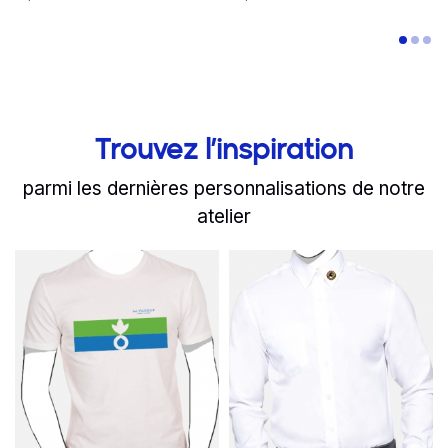
Trouvez l’inspiration
parmi les dernières personnalisations de notre
atelier
slide
Read more
1 to 2
of 6
Read more
La Famille livre vos repa
Mettez à l'h