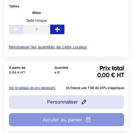
Tailles
Mixte
Taille Unique
Réinitialiser les quantités de cette couleur
À partir de
Quantité
Prix total
Prix
0,64 €
HT
x
0
0,00
€ HT
Voir le tableau de prix dégressifs
En france une TVA de 20% s'applique
Personnaliser
Ajouter au panier