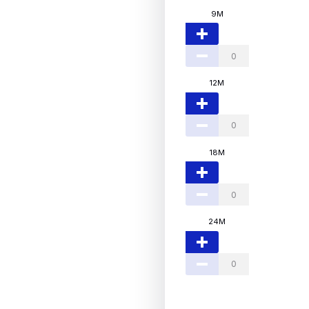
9M
12M
18M
24M