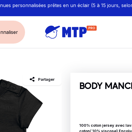
ues personnalisées prêtes en un éclair (5 à 15 jours, selo
PRO
nnaliser
UNIVERS
ÉCORESPONS
Restauration - Hôtellerie
Labellisés et Certifié
Partager
Santé - Bien-être
Made in Europe
BODY MANCH
Sécurité - haute visibilité
Fabriqué en France
Artisan / BTP / Industrie
Corporate
Sport
100% coton jersey avec la
coton/ 10% viscose) Encolur