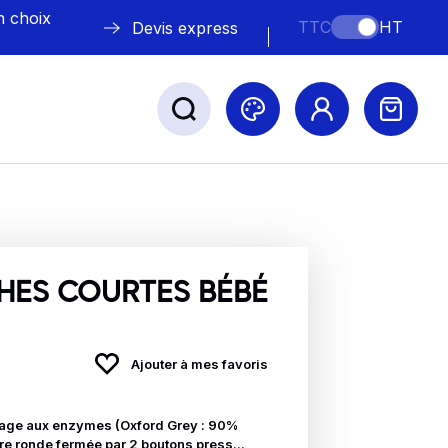
n choix
TTC
HT
Devis express
ABLE
s
ES COURTES BÉBÉ
Ajouter à mes favoris
Nos marques
vage aux enzymes (Oxford Grey : 90%
e ronde fermée par 2 boutons press...