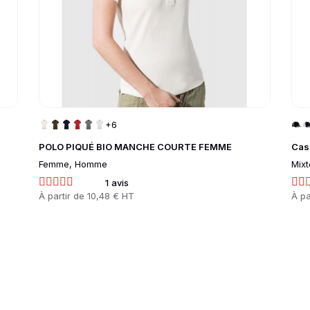
+6
POLO PIQUÉ BIO MANCHE COURTE FEMME
Cas
Femme, Homme
Mixt
1 avis
Prix
À partir de
10,48 € HT
Prix
À pa