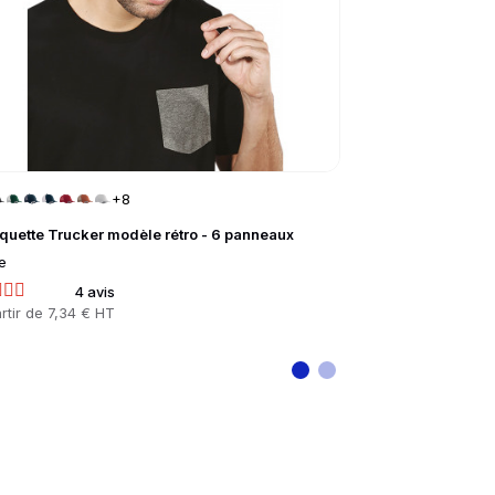
+8
quette Trucker modèle rétro - 6 panneaux
POLO HOMME K
e
Homme, Femme, E
4 avis
11
rtir de
7,34 € HT
Prix
À partir de
9,01 