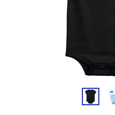
Doudoune
Cravate
Veste
Blouse, Tunique et Chasub
Polaire
Tablier
Pull
Chaussures de sécurité
Survêtement
Parapluie
Combinaison / Salopette
Echarpe et Tour de Cou
Gilet
Ceinture
Short
Goodies
Pantalon
Chaussette
Jogging