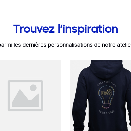
Trouvez l’inspiration
parmi les dernières personnalisations de notre atelie
d more
Read more
ratékas de Sequedin 
ne panoplie de vête
Adoptez l