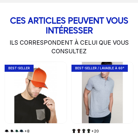
CES ARTICLES PEUVENT VOUS
INTÉRESSER
ILS CORRESPONDENT À CELUI QUE VOUS
CONSULTEZ
slide
Go to product page
1 to 2
of 5
Go to product page
BEST-SELLER
BEST-SELLER / LAVABLE À 60°
+8
+20