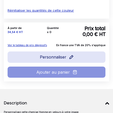
Réinitialiser les quantités de cette couleur
À partir de
Quantité
Prix total
Prix
34,54 €
HT
x
0
0,00
€ HT
Voir le tableau de prix dégressifs
En france une TVA de 20% s'applique
Personnaliser
Ajouter au panier
Détails produits
Description
Personnalisez cette chemise Homme en velours à votre image.