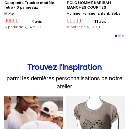
Casquette Trucker modèle
POLO HOMME KARIBAN
rétro - 6 panneaux
MANCHES COURTES
Mixte
Homme, Femme, Enfant, Bébé
4 avis
11 avis
Prix
Prix
À partir de
7,34 € HT
À partir de
9,01 € HT
Trouvez l’inspiration
parmi les dernières personnalisations de notre
atelier
Read more
Read more
slide
1 to 2
of 8
Alfredo à Croix : une cuisi
AREG éduque 