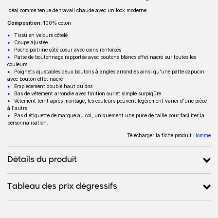
Description
Idéal comme tenue de travail chaude avec un look moderne.
Composition:
100% coton
Tissu en velours côtelé
Coupe ajustée
Poche poitrine côté coeur avec coins renforcés
Patte de boutonnage rapportée avec boutons blancs effet nacré sur toutes les
couleurs
Poignets ajustables deux boutons à angles arrondies ainsi qu'une patte capucin
avec bouton effet nacré
Empiècement doublé haut du dos
Bas de vêtement arrondie avec finition ourlet simple surpiqûre
Vêtement teint après montage, les couleurs peuvent légèrement varier d'une pièce
à l'autre
Pas d'étiquette de marque au col, uniquement une puce de taille pour faciliter la
personnalisation.
Télécharger la fiche produit
Homme
Détails du produit
Tableau des prix dégressifs