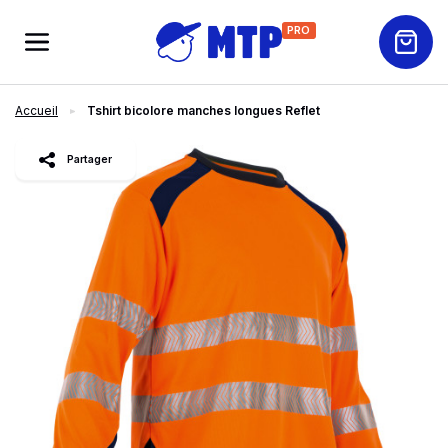
PRO
Accueil
Tshirt bicolore manches longues Reflet
slide
1
of 2
Partager