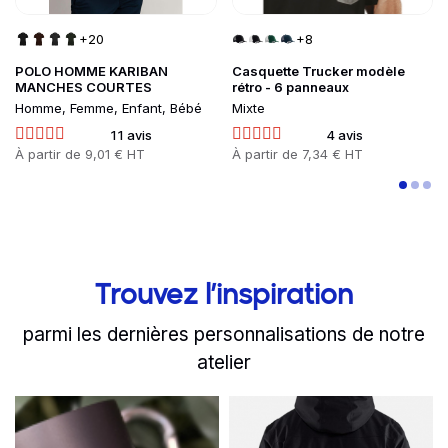
+20
+8
POLO HOMME KARIBAN
Casquette Trucker modèle
MANCHES COURTES
rétro - 6 panneaux
Homme, Femme, Enfant, Bébé
Mixte
11 avis
4 avis
Prix
À partir de
9,01 € HT
Prix
À partir de
7,34 € HT
Trouvez l’inspiration
parmi les dernières personnalisations de notre
atelier
slide
Read more
1 to 2
of 8
Read more
Quali-Corde équipe ses 
Pour vous ac