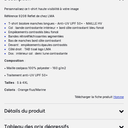
Personnalisez ce t-shirt haute visibilité à votre image
Description
Référence 9208 Reflet de chez LMA
T-shirt bicolore manches longues - Anti-UV UPF 50+ - MAILLE HV
Col : bande contrastante intérieur + bord côte contrastant bleu foncé
Empiècements contrastés bleu foncé
Bandes rétroréfléchissantes segmentées
Bas de manches bord côte contrastant
Devant : empiècements épaules contrastés
Côté droit : TAB tissé logo LMA
Dos : intérieur col : demi lune contrastante
Composition
:
• Maille coolpass 100% polyester - 160 g/m2
• Traitement anti-UV UPF 50+
Tailles
: S à 4XL
Coloris
: Orange fluo/Marine
Télécharger la fiche produit
Homme
Détails du produit
Tableau des prix dégressifs