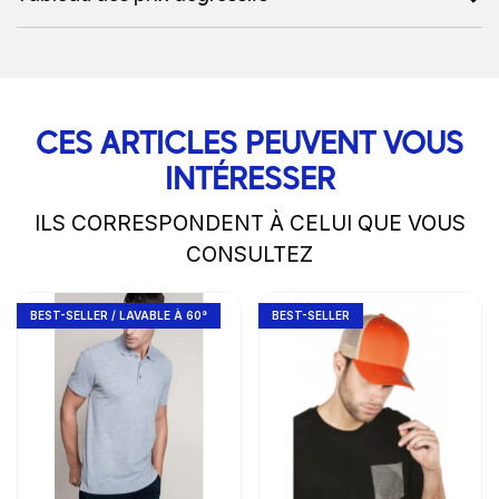
CES ARTICLES PEUVENT VOUS
INTÉRESSER
ILS CORRESPONDENT À CELUI QUE VOUS
CONSULTEZ
slide
1 to 2
of 5
Go to product page
Go to product page
BEST-SELLER / LAVABLE À 60°
BEST-SELLER