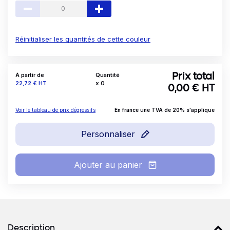
Réinitialiser les quantités de cette couleur
À partir de
Quantité
Prix total
Prix
22,72 €
HT
x
0
0,00
€ HT
Voir le tableau de prix dégressifs
En france une TVA de 20% s'applique
Personnaliser
Ajouter au panier
Détails produits
Description