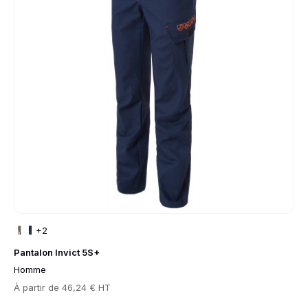
+2
Pantalon Invict 5S+
Homme
Prix
À partir de
46,24 € HT