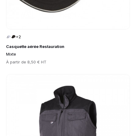
+2
Casquette aérée Restauration
Mixte
Prix
À partir de
8,50 € HT
Go to product page