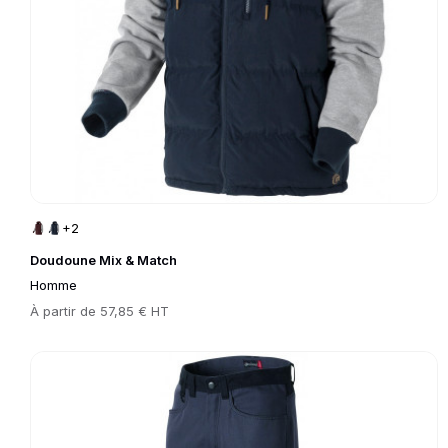
+2
Doudoune Mix & Match
Homme
Prix
À partir de
57,85 € HT
Go to product page