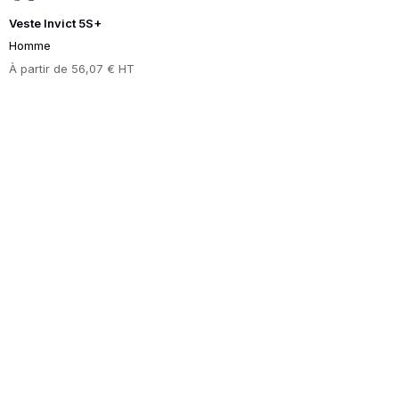
Veste Invict 5S+
Homme
Prix
À partir de
56,07 € HT