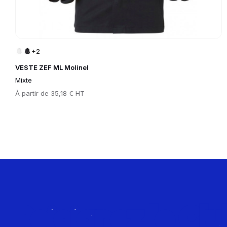
+2
VESTE ZEF ML Molinel
Mixte
Prix
À partir de
35,18 € HT
Rejoignez le Cl