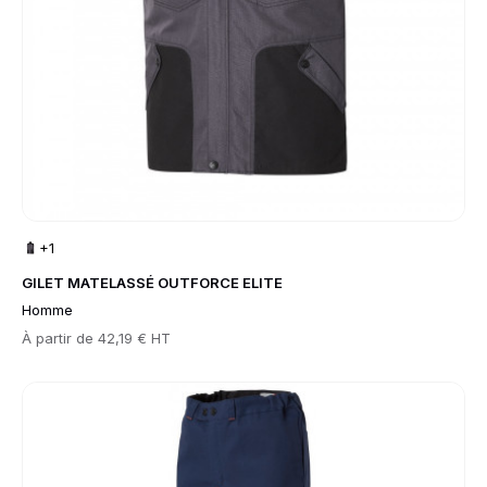
+1
GILET MATELASSÉ OUTFORCE ELITE
Homme
Prix
À partir de
42,19 € HT
Go to product page