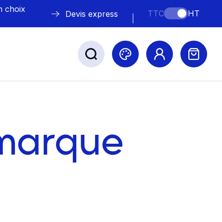
n choix
TTC
HT
Devis express
ABLE
s
 marque
Nos marques