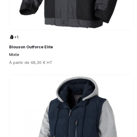
+1
Blouson Outforce Elite
Mixte
Prix
À partir de
48,30 € HT
Go to product page