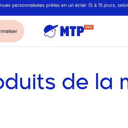
ues personnalisées prêtes en un éclair (5 à 15 jours, selo
PRO
nnaliser
UNIVERS
ÉCORESPONS
Restauration - Hôtellerie
Labellisés et Certifié
oduits de la
Santé - Bien-être
Made in Europe
Sécurité - haute visibilité
Fabriqué en France
Artisan / BTP / Industrie
Corporate
Sport