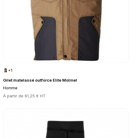
+1
Gilet matelassé outforce Elite Molinel
Homme
Prix
À partir de
61,25 € HT
Go to product page