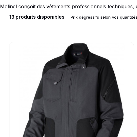
Molinel conçoit des vêtements professionnels techniques, d
Doudoune
Cravate
13 produits disponibles
Prix dégressifs selon vos quantité
Veste
Blouse, Tunique et Chasub
Polaire
Tablier
Pull
Chaussures de sécurité
Go to product page
Survêtement
Parapluie
Combinaison / Salopette
Echarpe et Tour de Cou
Gilet
Ceinture
Short
Goodies
Pantalon
Chaussette
Jogging