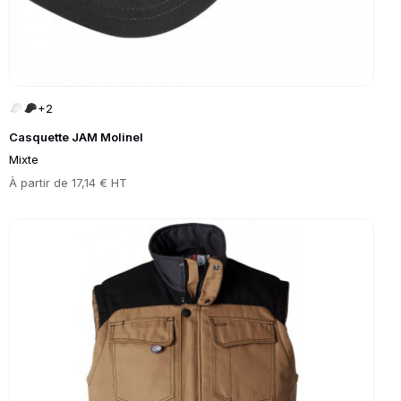
+2
Casquette JAM Molinel
Mixte
Prix
À partir de
17,14 € HT
Go to product page