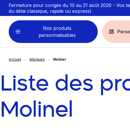
Fermeture pour congés du 10 au 21 août 2026 - Vos ten
du délai classique, rapide ou express)
Nos produits
Perso
personnalisables
Accueil
Marques
Molinel
VÊTEMENTS
ACCESSOIRES
PERSONNALISABLES
PERSONNALISÉS
Liste des pr
Sweats personnalisables
Casquette
Marinière
Bonnet et Bandeau
Polo
Chapeau et Bob
Molinel
T-shirt
Toque et Calot
Débardeur
Sac et pochette
Chemise
Linge bain