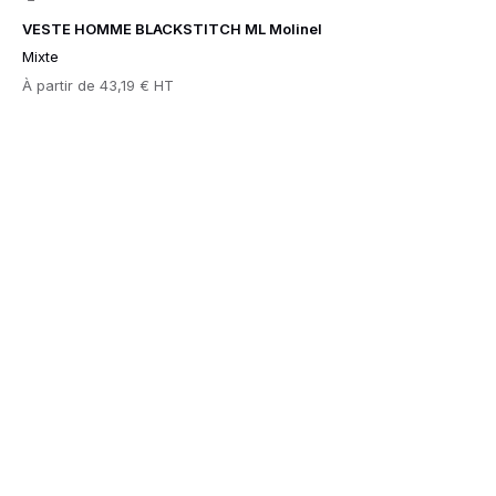
VESTE HOMME BLACKSTITCH ML Molinel
Mixte
Prix
À partir de
43,19 € HT