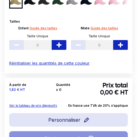
Tailles
Enfant
Guide des tailles
Mixte
Guide des tailles
Taille Unique
Taille Unique
Réinitialiser les quantités de cette couleur
À partir de
Quantité
Prix total
Prix
1,82 €
HT
x
0
0,00
€ HT
Voir le tableau de prix dégressifs
En france une TVA de 20% s'applique
Personnaliser