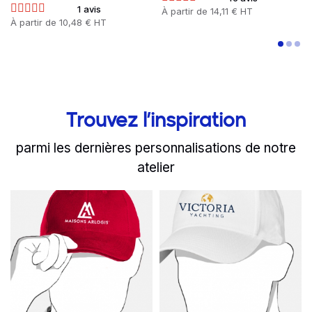
1 avis
Prix
À partir de
14,11 € HT
Prix
À partir de
10,48 € HT
Trouvez l’inspiration
parmi les dernières personnalisations de notre
atelier
slide
Read more
1 to 2
of 8
Read more
Maisons Arlogis réalise v
Victoria Yac