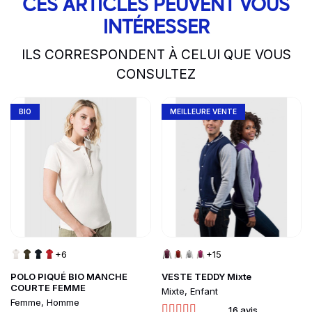
CES ARTICLES PEUVENT VOUS
INTÉRESSER
ILS CORRESPONDENT À CELUI QUE VOUS
CONSULTEZ
slide
1 to 2
of 5
Go to product page
Go to product page
BIO
MEILLEURE VENTE
+6
+15
POLO PIQUÉ BIO MANCHE
VESTE TEDDY Mixte
COURTE FEMME
Mixte, Enfant
Femme, Homme
16 avis