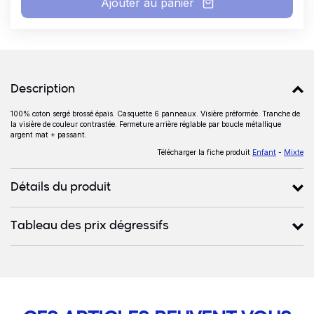
Ajouter au panier
Détails produits
Description
100% coton sergé brossé épais. Casquette 6 panneaux. Visière préformée. Tranche de
Description
la visière de couleur contrastée. Fermeture arrière réglable par boucle métallique
argent mat + passant.
Télécharger la fiche produit
Enfant
-
Mixte
Détails du produit
Tableau des prix dégressifs