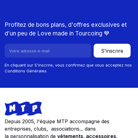
MTP
Profitez de bons plans, d'offres exclusives et
d'un peu de Love made in Tourcoing 💙
S'inscrire
En cliquant sur S'inscrire, vous confirmez que vous acceptez nos
Conditions Générales.
Footer
Store information
Depuis 2005, l'équipe MTP accompagne des
entreprises, clubs, associations... dans
la personnalisation de
vêtements, accessoires,