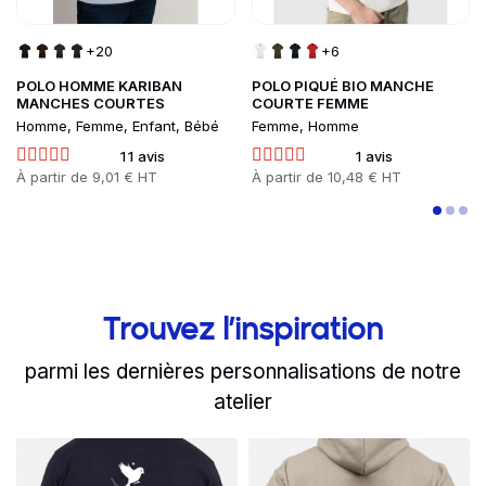
+20
+6
POLO HOMME KARIBAN
POLO PIQUÉ BIO MANCHE
MANCHES COURTES
COURTE FEMME
Homme, Femme, Enfant, Bébé
Femme, Homme
11 avis
1 avis
Prix
À partir de
9,01 € HT
Prix
À partir de
10,48 € HT
Trouvez l’inspiration
parmi les dernières personnalisations de notre
atelier
slide
Read more
1 to 2
of 8
Read more
Le Domaine de la Famille
L'équipe de 