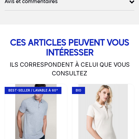
Avis et commentaires
CES ARTICLES PEUVENT VOUS
INTÉRESSER
ILS CORRESPONDENT À CELUI QUE VOUS
CONSULTEZ
slide
1 to 2
of 5
Go to product page
Go to product page
BEST-SELLER / LAVABLE À 60°
BIO