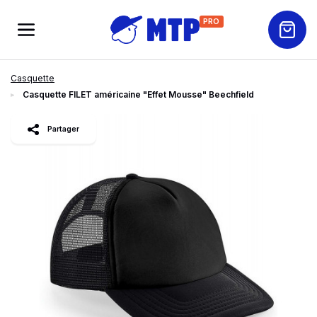
PRO
Casquette
Casquette FILET américaine "Effet Mousse" Beechfield
slide
1
of 5
Partager