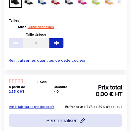
Tailles
Mixte
Guide des tailles
Taille Unique
Réinitialiser les quantités de cette couleur
1 avis
À partir de
Quantité
Prix total
Prix
2,35 €
HT
x
0
0,00
€ HT
Voir le tableau de prix dégressifs
En france une TVA de 20% s'applique
Personnaliser