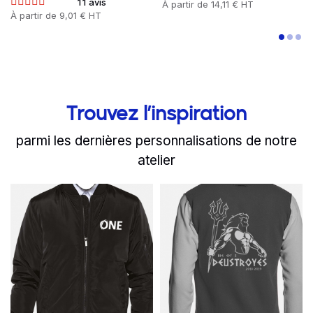
11 avis
Prix
À partir de
14,11 € HT
Prix
À partir de
9,01 € HT
Trouvez l’inspiration
parmi les dernières personnalisations de notre
atelier
slide
Read more
1 to 2
of 8
Read more
L'association IPSA ONE p
Le BDS Deust