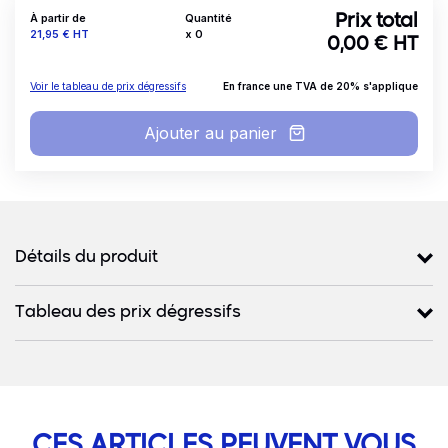
À partir de
Quantité
Prix total
Prix
21,95 €
HT
x
0
0,00
€ HT
Voir le tableau de prix dégressifs
En france une TVA de 20% s'applique
Ajouter au panier
Détails produits
Détails du produit
Tableau des prix dégressifs
CES ARTICLES PEUVENT VOUS