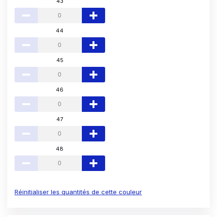
43
44
45
46
47
48
Réinitialiser les quantités de cette couleur