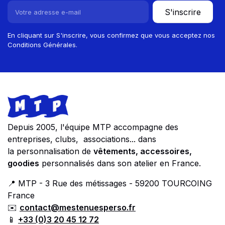
S'inscrire
En cliquant sur S'inscrire, vous confirmez que vous acceptez nos
Conditions Générales.
Footer
Store information
Depuis 2005, l'équipe MTP accompagne des
entreprises, clubs, associations... dans
la personnalisation de
vêtements, accessoires,
goodies
personnalisés dans son atelier en France.
📍 MTP - 3 Rue des métissages - 59200 TOURCOING
France
✉️
contact@mestenuesperso.fr
📱
+33 (0)3 20 45 12 72