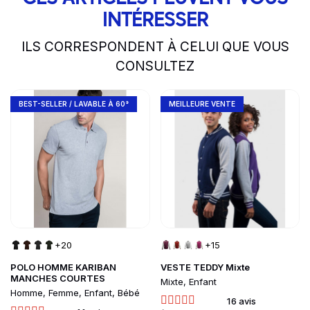
INTÉRESSER
ILS CORRESPONDENT À CELUI QUE VOUS
CONSULTEZ
slide
1 to 2
of 5
Go to product page
Go to product page
BEST-SELLER / LAVABLE À 60°
MEILLEURE VENTE
+20
+15
POLO HOMME KARIBAN
VESTE TEDDY Mixte
MANCHES COURTES
Mixte, Enfant
Homme, Femme, Enfant, Bébé
16 avis