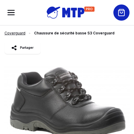
PRO
Coverguard
Chaussure de sécurité basse S3 Coverguard
slide
1
of 2
Partager