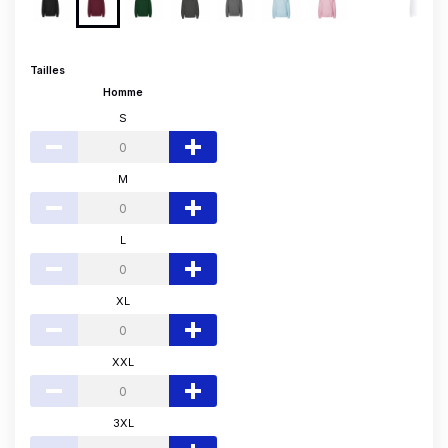
Tailles
Homme
S
M
L
XL
XXL
3XL