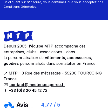
En cliquant sur S'inscrire, vous confirmez que vous acceptez nos
Conditions Générales.
Footer
Store information
Depuis 2005, l'équipe MTP accompagne des
entreprises, clubs, associations... dans
la personnalisation de
vêtements, accessoires,
goodies
personnalisés dans son atelier en France.
📍 MTP - 3 Rue des métissages - 59200 TOURCOING
France
✉️
contact@mestenuesperso.fr
📱
+33 (0)3 20 45 12 72
4,77 / 5