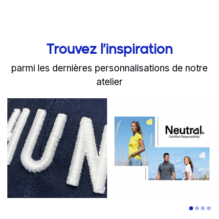
Trouvez l’inspiration
parmi les dernières personnalisations de notre
atelier
slide
Read more
1 to 2
of 8
Read more
La broderie 3D, pour subl
Les produits