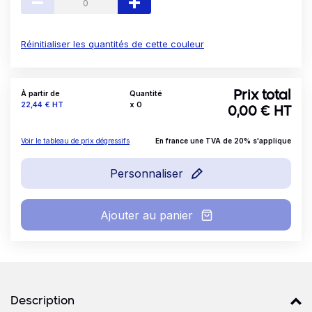
Réinitialiser les quantités de cette couleur
À partir de
Quantité
Prix total
Prix
22,44 €
HT
x
0
0,00
€ HT
Voir le tableau de prix dégressifs
En france une TVA de 20% s'applique
Personnaliser
Ajouter au panier
Détails produits
Description