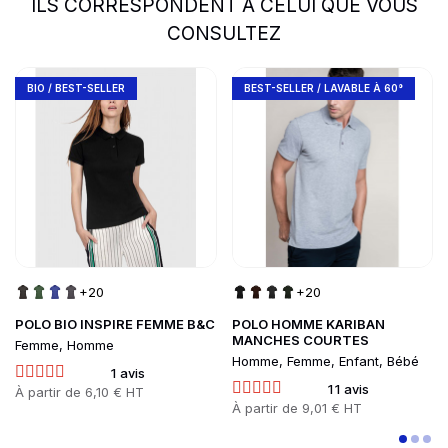
ILS CORRESPONDENT À CELUI QUE VOUS
CONSULTEZ
slide
1 to 2
of 5
Go to product page
Go to product page
BIO / BEST-SELLER
BEST-SELLER / LAVABLE À 60°
+20
+20
POLO BIO INSPIRE FEMME B&C
POLO HOMME KARIBAN
MANCHES COURTES
Femme, Homme
Homme, Femme, Enfant, Bébé
1 avis
11 avis
Prix
À partir de
6,10 € HT
Prix
À partir de
9,01 € HT