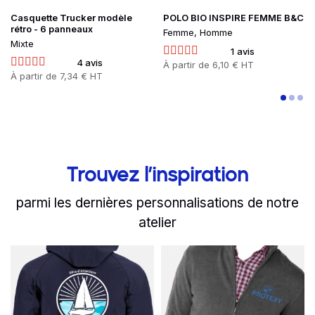
Casquette Trucker modèle
POLO BIO INSPIRE FEMME B&C
rétro - 6 panneaux
Femme, Homme
Mixte
1 avis
4 avis
Prix
À partir de
6,10 € HT
Prix
À partir de
7,34 € HT
Trouvez l’inspiration
parmi les dernières personnalisations de notre
atelier
slide
Read more
1 to 2
of 8
Read more
Partez à l'aventure dans 
Protexy inte