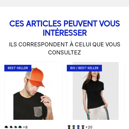
CES ARTICLES PEUVENT VOUS
INTÉRESSER
ILS CORRESPONDENT À CELUI QUE VOUS
CONSULTEZ
slide
1 to 2
of 5
Go to product page
Go to product page
BEST-SELLER
BIO / BEST-SELLER
+8
+20