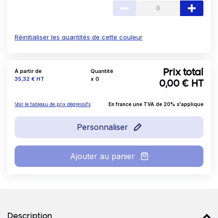
Réinitialiser les quantités de cette couleur
À partir de
Quantité
Prix total
Prix
35,32 €
HT
x
0
0,00
€ HT
Voir le tableau de prix dégressifs
En france une TVA de 20% s'applique
Personnaliser
Ajouter au panier
Détails produits
Description