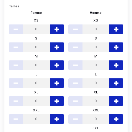
Tailles
Femme
Homme
XS
XS
S
S
M
M
L
L
XL
XL
XXL
XXL
3XL