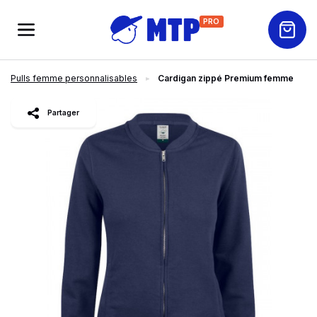
PRO
Pulls femme personnalisables
Cardigan zippé Premium femme
slide
1
of 3
Partager