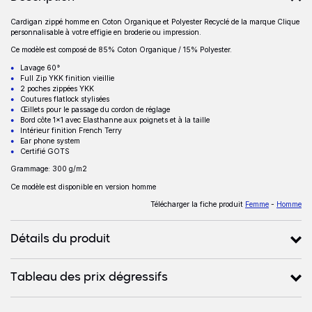
Cardigan zippé homme en Coton Organique et Polyester Recyclé de la marque Clique
Description
personnalisable à votre effigie en broderie ou impression.
Ce modèle est composé de 85% Coton Organique / 15% Polyester.
Lavage 60°
Full Zip YKK finition vieillie
2 poches zippées YKK
Coutures flatlock stylisées
Œillets pour le passage du cordon de réglage
Bord côte 1x1 avec Elasthanne aux poignets et à la taille
Intérieur finition French Terry
Ear phone system
Certifié GOTS
Grammage: 300 g/m2
Ce modèle est disponible en version homme
Télécharger la fiche produit
Femme
-
Homme
Détails du produit
Tableau des prix dégressifs