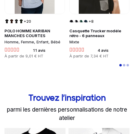
+20
+8
POLO HOMME KARIBAN
Casquette Trucker modèle
MANCHES COURTES
rétro - 6 panneaux
Homme, Femme, Enfant, Bébé
Mixte
11 avis
4 avis
Prix
À partir de
9,01 € HT
Prix
À partir de
7,34 € HT
Trouvez l’inspiration
parmi les dernières personnalisations de notre
atelier
slide
Read more
1 to 2
of 8
Read more