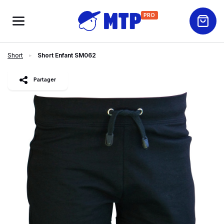
PRO
Short
Short Enfant SM062
slide
1
of 2
Partager