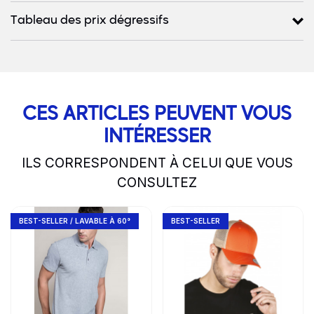
Tableau des prix dégressifs
CES ARTICLES PEUVENT VOUS
INTÉRESSER
ILS CORRESPONDENT À CELUI QUE VOUS
CONSULTEZ
slide
1 to 2
of 5
Go to product page
Go to product page
BEST-SELLER / LAVABLE À 60°
BEST-SELLER