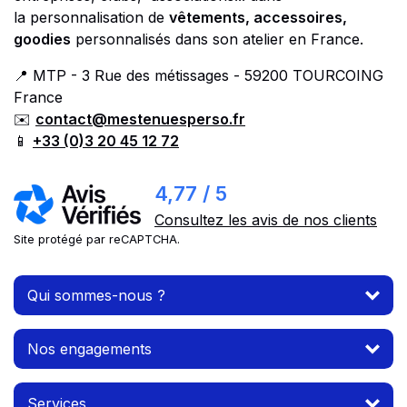
la personnalisation de
vêtements, accessoires,
goodies
personnalisés dans son atelier en France.
📍 MTP - 3 Rue des métissages - 59200 TOURCOING
France
✉️
contact@mestenuesperso.fr
📱
+33 (0)3 20 45 12 72
4,77 / 5
Consultez les avis de nos clients
Site protégé par reCAPTCHA.
Qui sommes-nous ?
Nos engagements
Services