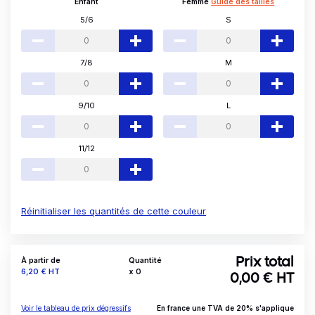
Enfant
Femme
Guide des tailles
5/6
S
7/8
M
9/10
L
11/12
Réinitialiser les quantités de cette couleur
À partir de
Quantité
Prix total
Prix
6,20 €
HT
x
0
0,00
€ HT
Voir le tableau de prix dégressifs
En france une TVA de 20% s'applique