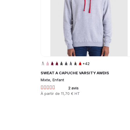
+42
SWEAT A CAPUCHE VARSITY AWDIS
Mixte, Enfant
2 avis
Prix
À partir de
11,70 € HT