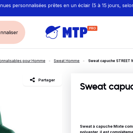
ues personnalisées prêtes en un éclair (5 à 15 jours, selo
PRO
nnaliser
onnalisables pour Homme
Sweat Homme
Sweat capuche STREET M
UNIVERS
ÉCORESPONS
Restauration - Hôtellerie
Labellisés et Certifié
Partager
Santé - Bien-être
Made in Europe
Sweat capuc
Sécurité - haute visibilité
Fabriqué en France
Artisan / BTP / Industrie
Corporate
Sport
Sweat à capuche Mixte com
polyester, il est complétem