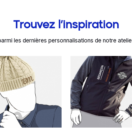
Trouvez l’inspiration
parmi les dernières personnalisations de notre atelie
d more
Read more
Cambodge accueille 
n bonnet en maille b
Partez à 