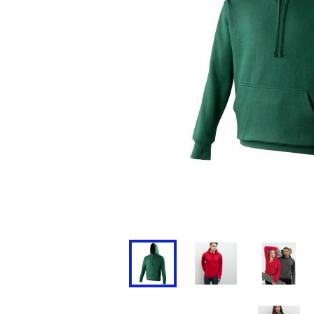
Doudoune
Cravate
Veste
Blouse, Tunique et Chasub
Polaire
Tablier
Pull
Chaussures de sécurité
Survêtement
Parapluie
Combinaison / Salopette
Echarpe et Tour de Cou
Gilet
Ceinture
Short
Goodies
Pantalon
Chaussette
Jogging