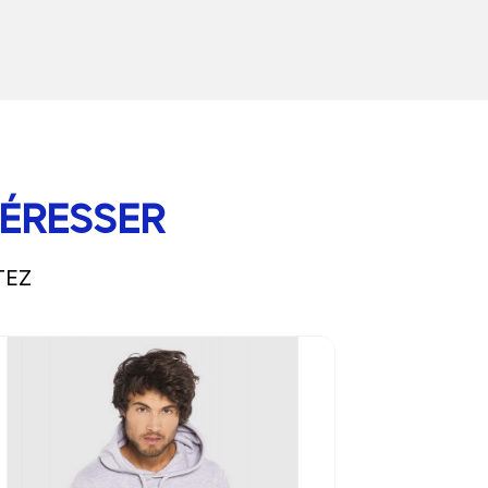
TÉRESSER
TEZ
to product page