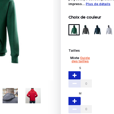
Idées Cadeaux
impress...
Plus de détails
le
Choix de couleur
Tailles
Mixte
Guide
des tailles
S
M