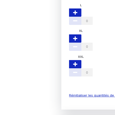
L
XL
XXL
Réinitialiser les quantités d