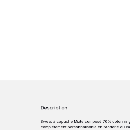
Détails produits
Description
Sweat à capuche Mixte composé 70% coton ringsp
Description
complétement personnalisable en broderie ou impr