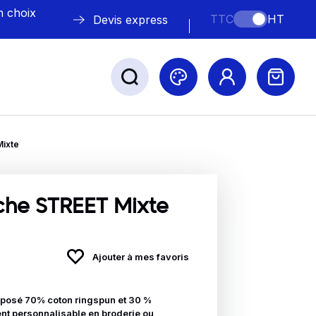
n choix
TTC
HT
Devis express
ixte
ABLE
s
he STREET Mixte
Ajouter à mes favoris
Nos marques
posé 70% coton ringspun et 30 %
ent personnalisable en broderie ou