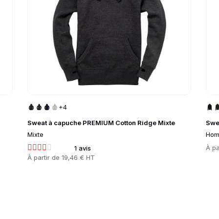
+4
Sweat à capuche PREMIUM Cotton Ridge Mixte
Swe
Mixte
Hom
Prix
À pa
1 avis
Prix
À partir de
19,46 € HT