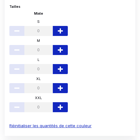
Tailles
Mixte
S
M
L
XL
XXL
Réinitialiser les quantités de cette couleur