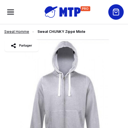
PRO
Sweat Homme
Sweat CHUNKY Zippé Mixte
slide
1
of 10
Partager