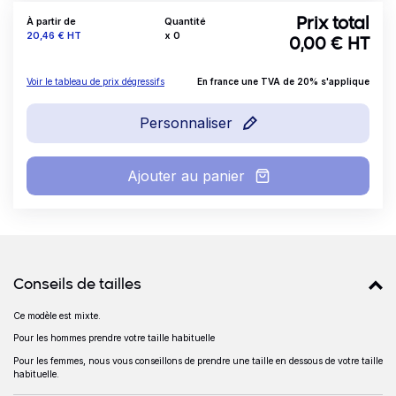
À partir de
Quantité
Prix total
Prix
20,46 €
HT
x
0
0,00
€ HT
Voir le tableau de prix dégressifs
En france une TVA de 20% s'applique
Personnaliser
Ajouter au panier
Détails produits
Conseils de tailles
Ce modèle est mixte.
Conseils de tailles
Pour les hommes prendre votre taille habituelle
Pour les femmes, nous vous conseillons de prendre une taille en dessous de votre taille
habituelle.