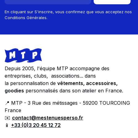
En cliquant sur S'inscrire, vous confirmez que vous acceptez nos
Conditions Générales.
Footer
Store information
Depuis 2005, l'équipe MTP accompagne des
entreprises, clubs, associations... dans
la personnalisation de
vêtements, accessoires,
goodies
personnalisés dans son atelier en France.
📍 MTP - 3 Rue des métissages - 59200 TOURCOING
France
✉️
contact@mestenuesperso.fr
📱
+33 (0)3 20 45 12 72