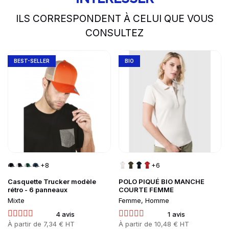
ILS CORRESPONDENT À CELUI QUE VOUS
CONSULTEZ
slide
1 to 2
of 5
Go to product page
Go to product page
BEST-SELLER
BIO
+8
+6
Casquette Trucker modèle
POLO PIQUÉ BIO MANCHE
rétro - 6 panneaux
COURTE FEMME
Mixte
Femme, Homme
4 avis
1 avis
Prix
À partir de
7,34 € HT
Prix
À partir de
10,48 € HT