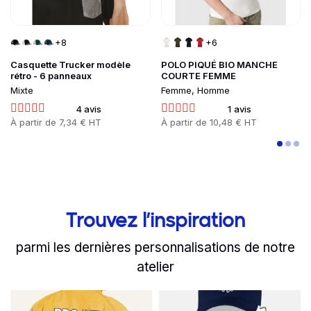
+8
+6
Casquette Trucker modèle
POLO PIQUÉ BIO MANCHE
rétro - 6 panneaux
COURTE FEMME
Mixte
Femme, Homme
4 avis
1 avis
Prix
À partir de
7,34 € HT
Prix
À partir de
10,48 € HT
Trouvez l’inspiration
parmi les dernières personnalisations de notre
atelier
slide
Read more
1 to 2
of 8
Read more
Personnalisez son weeken
Vivez un mom