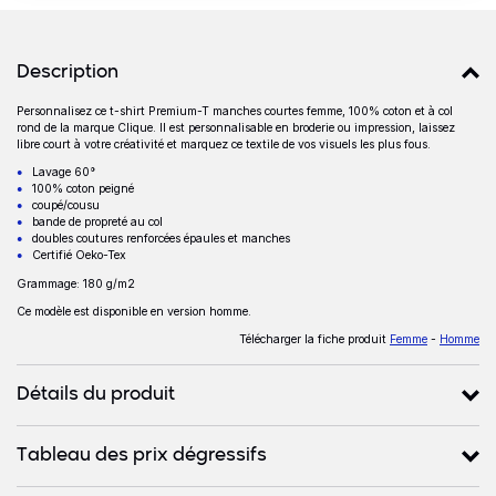
Détails produits
Description
Personnalisez ce t-shirt Premium-T manches courtes femme, 100% coton et à col
Description
rond de la marque Clique. Il est personnalisable en broderie ou impression, laissez
libre court à votre créativité et marquez ce textile de vos visuels les plus fous.
Lavage 60°
100% coton peigné
coupé/cousu
bande de propreté au col
doubles coutures renforcées épaules et manches
Certifié Oeko-Tex
Grammage:
180 g/m2
Ce modèle est disponible en version homme.
Télécharger la fiche produit
Femme
-
Homme
Détails du produit
Tableau des prix dégressifs