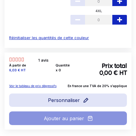
4XL
Réinitialiser les quantités de cette couleur
1 avis
À partir de
Quantité
Prix total
Prix
6,03 €
HT
x
0
0,00
€ HT
Voir le tableau de prix dégressifs
En france une TVA de 20% s'applique
Personnaliser
Ajouter au panier