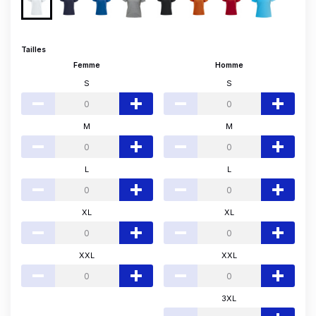
Tailles
Femme
Homme
S
S
M
M
L
L
XL
XL
XXL
XXL
3XL