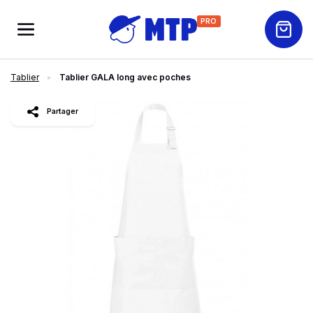
PRO
Tablier
Tablier GALA long avec poches
slide
1
of 2
Partager