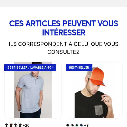
CES ARTICLES PEUVENT VOUS
INTÉRESSER
ILS CORRESPONDENT À CELUI QUE VOUS
CONSULTEZ
slide
1 to 2
of 5
Go to product page
Go to product page
BEST-SELLER / LAVABLE À 60°
BEST-SELLER
+20
+8