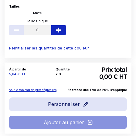
Tailles
Mixte
Taille Unique
Réinitialiser les quantités de cette couleur
À partir de
Quantité
Prix total
Prix
5,64 €
HT
x
0
0,00
€ HT
Voir le tableau de prix dégressifs
En france une TVA de 20% s'applique
Personnaliser
Ajouter au panier