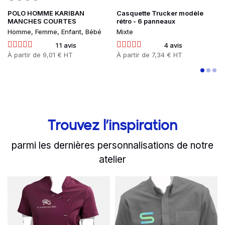
POLO HOMME KARIBAN
Casquette Trucker modèle
MANCHES COURTES
rétro - 6 panneaux
Homme, Femme, Enfant, Bébé
Mixte
11 avis
4 avis
Prix
À partir de
9,01 € HT
Prix
À partir de
7,34 € HT
Trouvez l’inspiration
parmi les dernières personnalisations de notre
atelier
slide
Read more
1 to 2
of 8
Read more
L'équipe du Plaisir des S
Choisissez u