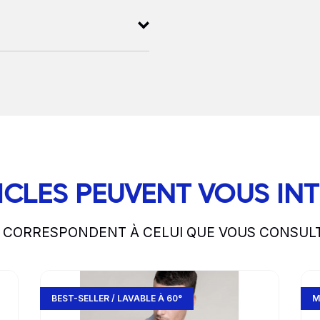
ICLES PEUVENT VOUS IN
S CORRESPONDENT À CELUI QUE VOUS CONSUL
Go to product page
Go 
BEST-SELLER / LAVABLE À 60°
M