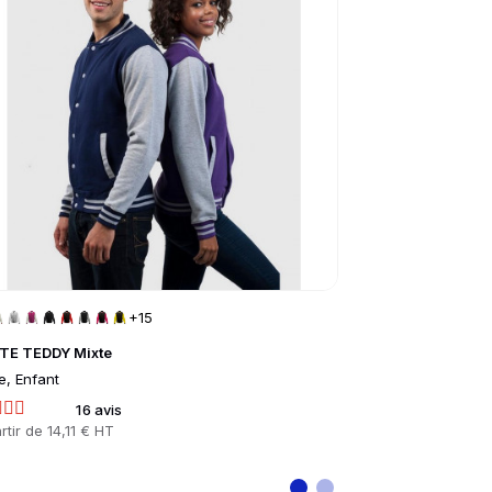
+15
TE TEDDY Mixte
POLO BIO INSPI
e, Enfant
Femme, Homme
16 avis
1 
Prix
rtir de
14,11 € HT
À partir de
6,10 €