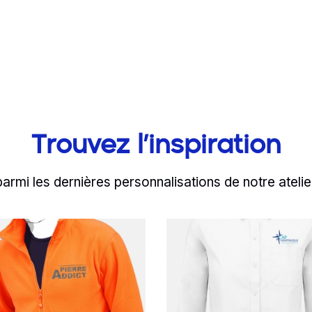
Trouvez l’inspiration
parmi les dernières personnalisations de notre atelie
d more
Read more
au royaume de la go
'équipe de Pierre Ad
En route 