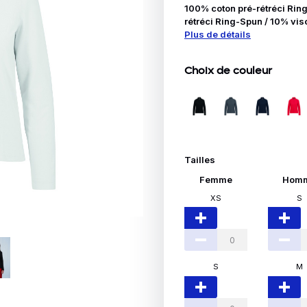
Idées Cadeaux
100% coton pré-rétréci Ring
rétréci Ring-Spun / 10% vis
Plus de détails
le
Choix de couleur
Tailles
Femme
Hom
XS
S
S
M