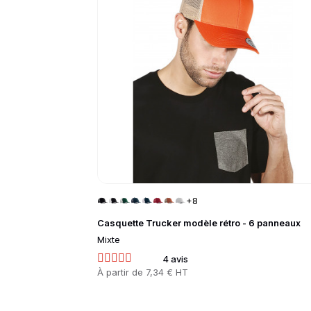
+8
Casquette Trucker modèle rétro - 6 panneaux
Mixte
4 avis
Prix
À partir de
7,34 € HT