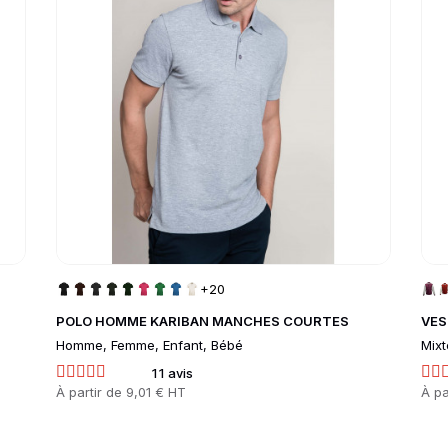
+20
POLO HOMME KARIBAN MANCHES COURTES
VES
Homme, Femme, Enfant, Bébé
Mixt
11 avis
Prix
Prix
À partir de
9,01 € HT
À pa