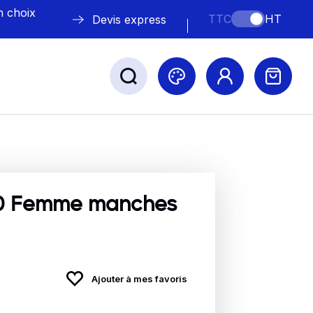
n choix
TTC
HT
Devis express
ABLE
s
0 Femme manches
Nos marques
Ajouter à mes favoris