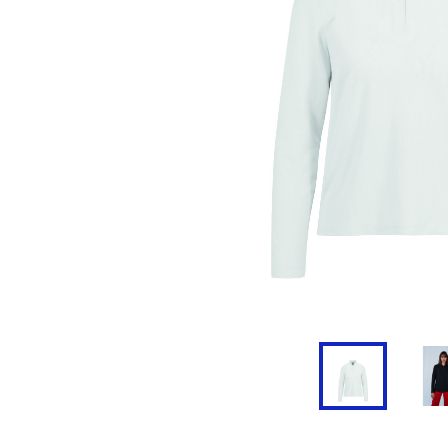
Doudoune
Cravate
Veste
Blouse, Tunique et Chasub
Polaire
Tablier
Pull
Chaussures de sécurité
Survêtement
Parapluie
Combinaison / Salopette
Echarpe et Tour de Cou
Gilet
Ceinture
Short
Goodies
Pantalon
Chaussette
Jogging