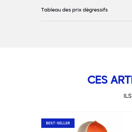
Tableau des prix dégressifs
CES ART
IL
slide
Go to product page
1 to 3
of 5
BEST-SELLER