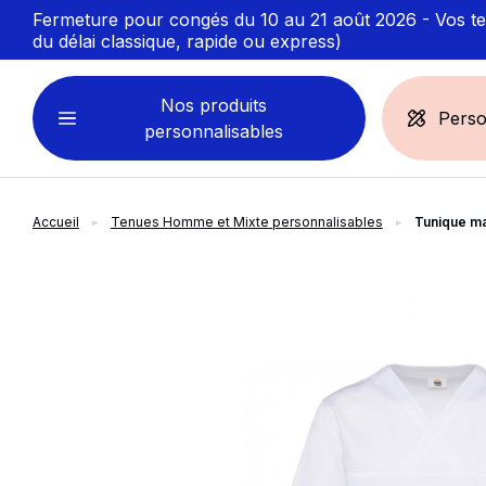
Fermeture pour congés du 10 au 21 août 2026 - Vos ten
du délai classique, rapide ou express)
Nos produits
Perso
personnalisables
Accueil
Tenues Homme et Mixte personnalisables
Tunique ma
VÊTEMENTS
ACCESSOIRES
PERSONNALISABLES
PERSONNALISÉS
slide
1
of 4
Sweats personnalisables
Casquette
Marinière
Bonnet et Bandeau
Polo
Chapeau et Bob
T-shirt
Toque et Calot
Débardeur
Sac et pochette
Chemise
Linge bain