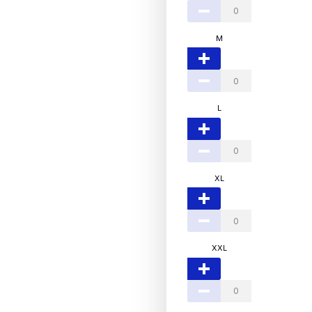
M
L
XL
XXL