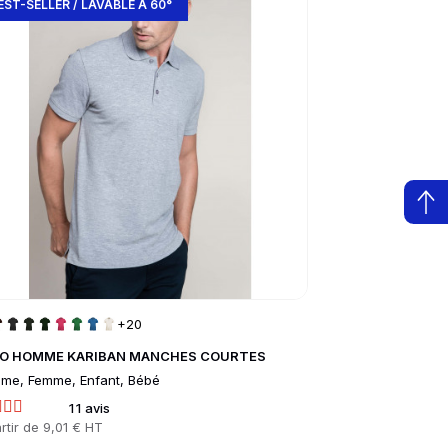
EST-SELLER / LAVABLE À 60°
MEILLEURE VE
+20
O HOMME KARIBAN MANCHES COURTES
VESTE TEDDY Mi
me, Femme, Enfant, Bébé
Mixte, Enfant
11 avis
16
rtir de
9,01 € HT
Prix
À partir de
14,11 