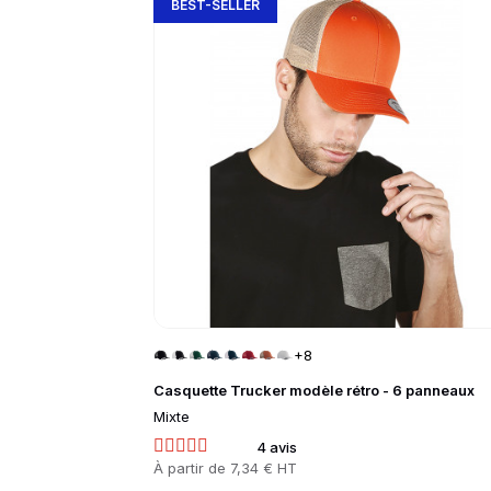
BEST-SELLER
+8
Casquette Trucker modèle rétro - 6 panneaux
Mixte
4 avis
Prix
À partir de
7,34 € HT