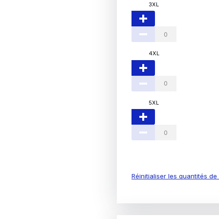
3XL
4XL
5XL
Réinitialiser les quantités d