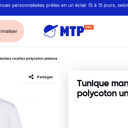
ues personnalisées prêtes en un éclair (5 à 15 jours, selo
PRO
nnaliser
nches courtes polycoton unisexe
UNIVERS
ÉCORESPONS
Restauration - Hôtellerie
Labellisés et Certifié
Partager
Santé - Bien-être
Made in Europe
Tunique man
Sécurité - haute visibilité
Fabriqué en France
polycoton un
Artisan / BTP / Industrie
Corporate
Sport