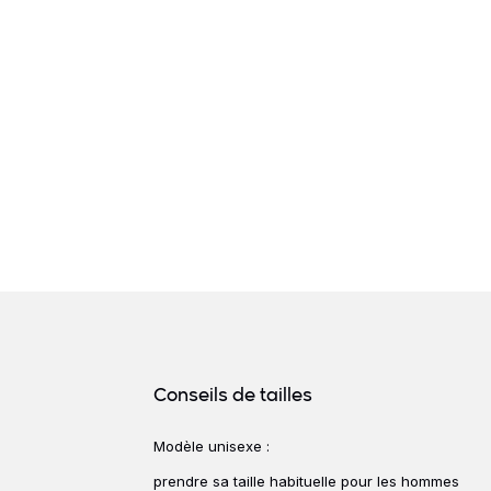
Détails produits
Conseils de tailles
Modèle unisexe :
Conseils de ta
prendre sa taille habituelle pour les hommes