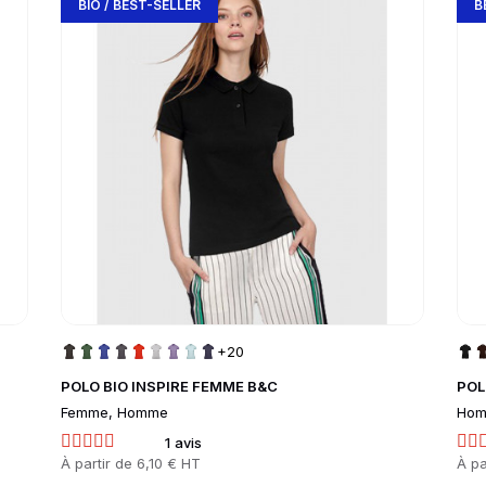
BIO / BEST-SELLER
B
+20
POLO BIO INSPIRE FEMME B&C
POL
Femme, Homme
Hom
1 avis
Prix
À partir de
6,10 € HT
Prix
À pa