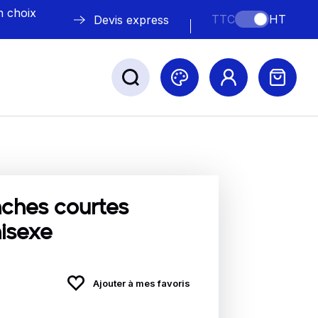
n choix
TTC
HT
Devis express
ABLE
s
ches courtes
isexe
Nos marques
Ajouter à mes favoris