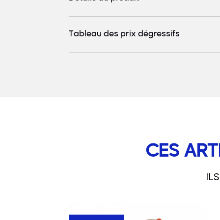
Tableau des prix dégressifs
CES ART
IL
slide
1 to 3
of 5
Go to product page