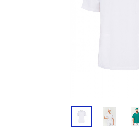
Doudoune
Cravate
Veste
Blouse, Tunique et Chasub
Polaire
Tablier
Pull
Chaussures de sécurité
Survêtement
Parapluie
Combinaison / Salopette
Echarpe et Tour de Cou
Gilet
Ceinture
Short
Goodies
Pantalon
Chaussette
Jogging