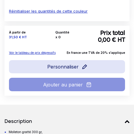
Réinitialiser les quantités de cette couleur
À partir de
Quantité
Prix total
Prix
31,50 €
HT
x
0
0,00
€ HT
Voir le tableau de prix dégressifs
En france une TVA de 20% s'applique
Personnaliser
Ajouter au panier
Détails produits
Description
Molleton gratté 300 gr,