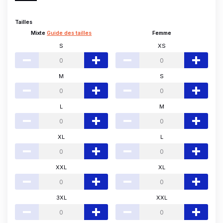
Tailles
Mixte
Guide des tailles
Femme
S
XS
M
S
L
M
XL
L
XXL
XL
3XL
XXL