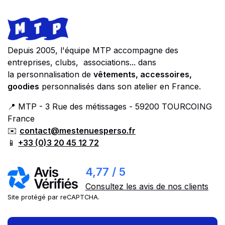
Footer
Store information
Depuis 2005, l'équipe MTP accompagne des
entreprises, clubs, associations... dans
la personnalisation de
vêtements, accessoires,
goodies
personnalisés dans son atelier en France.
📍 MTP - 3 Rue des métissages - 59200 TOURCOING
France
✉️
contact@mestenuesperso.fr
📱
+33 (0)3 20 45 12 72
4,77 / 5
Consultez les avis de nos clients
Site protégé par reCAPTCHA.