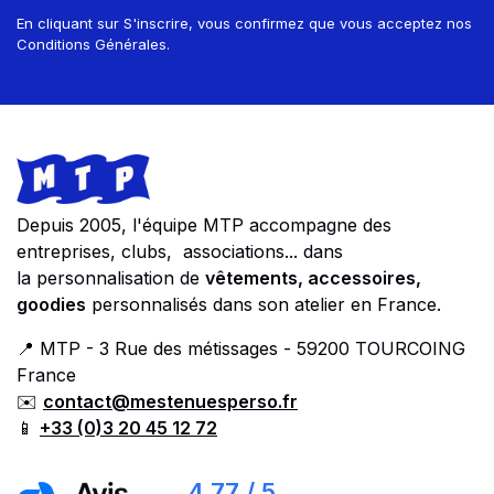
En cliquant sur S'inscrire, vous confirmez que vous acceptez nos
Conditions Générales.
Footer
Store information
Depuis 2005, l'équipe MTP accompagne des
entreprises, clubs, associations... dans
la personnalisation de
vêtements, accessoires,
goodies
personnalisés dans son atelier en France.
📍 MTP - 3 Rue des métissages - 59200 TOURCOING
France
✉️
contact@mestenuesperso.fr
📱
+33 (0)3 20 45 12 72
4,77 / 5