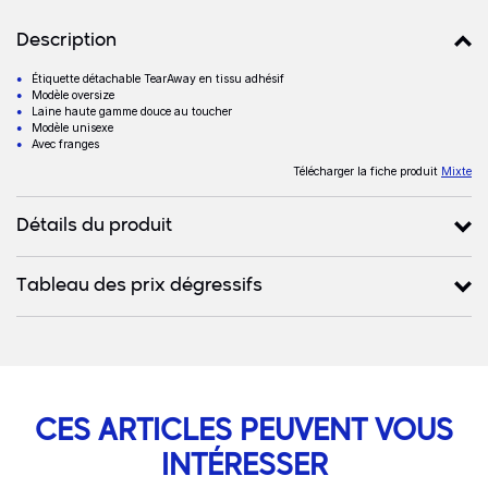
Détails produits
Description
Étiquette détachable TearAway en tissu adhésif
Description
Modèle oversize
Laine haute gamme douce au toucher
Modèle unisexe
Avec franges
Télécharger la fiche produit
Mixte
Détails du produit
Tableau des prix dégressifs
CES ARTICLES PEUVENT VOUS
INTÉRESSER