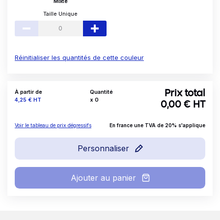
Mixte
Taille Unique
Réinitialiser les quantités de cette couleur
À partir de
Quantité
Prix total
Prix
4,25 €
HT
x
0
0,00
€ HT
Voir le tableau de prix dégressifs
En france une TVA de 20% s'applique
Personnaliser
Ajouter au panier