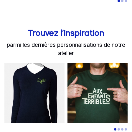
Trouvez l’inspiration
parmi les dernières personnalisations de notre
atelier
slide
Read more
1 to 2
of 8
Read more
L'équipe d'AREG ajoute de
Aux Enfants 