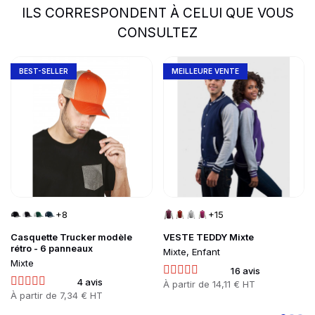
ILS CORRESPONDENT À CELUI QUE VOUS
CONSULTEZ
slide
1 to 2
of 5
Go to product page
Go to product page
BEST-SELLER
MEILLEURE VENTE
+8
+15
Casquette Trucker modèle
VESTE TEDDY Mixte
rétro - 6 panneaux
Mixte, Enfant
Mixte
16 avis
4 avis
Prix
À partir de
14,11 € HT
Prix
À partir de
7,34 € HT