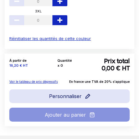
3XL
Réinitialiser les quantités de cette couleur
À partir de
Quantité
Prix total
Prix
16,20 €
HT
x
0
0,00
€ HT
Voir le tableau de prix dégressifs
En france une TVA de 20% s'applique
Personnaliser
Ajouter au panier