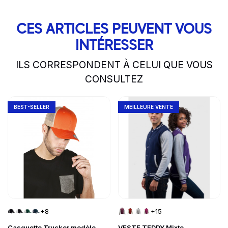
CES ARTICLES PEUVENT VOUS
INTÉRESSER
ILS CORRESPONDENT À CELUI QUE VOUS
CONSULTEZ
slide
1 to 2
of 5
Go to product page
Go to product page
BEST-SELLER
MEILLEURE VENTE
+8
+15
Casquette Trucker modèle
VESTE TEDDY Mixte