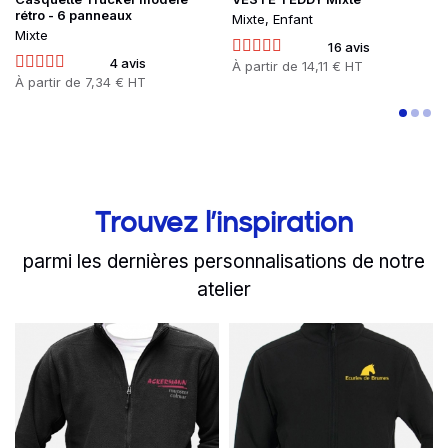
rétro - 6 panneaux
Mixte, Enfant
Mixte
16 avis
4 avis
Prix
À partir de
14,11 € HT
Prix
À partir de
7,34 € HT
Trouvez l’inspiration
parmi les dernières personnalisations de notre
atelier
slide
Read more
1 to 2
of 8
Read more
Le Traiteur Ackermann tr
La veste soft