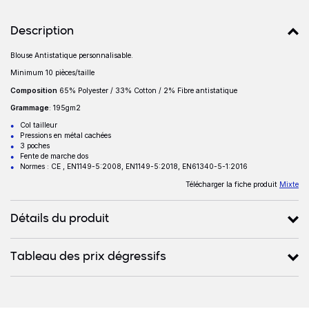
Détails produits
Description
Blouse Antistatique personnalisable.
Description
Minimum 10 pièces/taille
Composition
65% Polyester / 33% Cotton / 2% Fibre antistatique
Grammage
: 195gm2
Col tailleur
Pressions en métal cachées
3 poches
Fente de marche dos
Normes : CE , EN1149-5:2008, EN1149-5:2018, EN61340-5-1:2016
Télécharger la fiche produit
Mixte
Détails du produit
Tableau des prix dégressifs