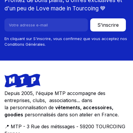
Profitez de bons plans, d'offres exclusives et
d'un peu de Love made in Tourcoing 💙
S'inscrire
En cliquant sur S'inscrire, vous confirmez que vous acceptez nos
Conditions Générales.
Footer
Store information
Depuis 2005, l'équipe MTP accompagne des
entreprises, clubs, associations... dans
la personnalisation de
vêtements, accessoires,
goodies
personnalisés dans son atelier en France.
📍 MTP - 3 Rue des métissages - 59200 TOURCOING