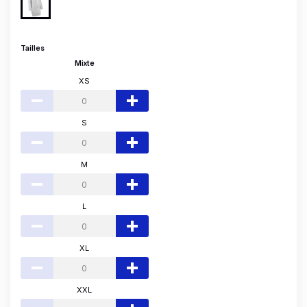
Tailles
Mixte
XS
S
M
L
XL
XXL