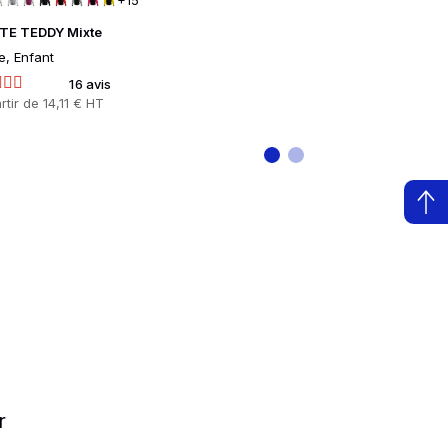
+15
TE TEDDY Mixte
Casquette Trucke
e, Enfant
Mixte
16 avis
4 
rtir de
14,11 € HT
Prix
À partir de
7,34 
r