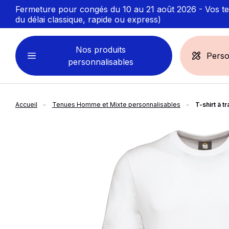
Fermeture pour congés du 10 au 21 août 2026 - Vos ten
du délai classique, rapide ou express)
Nos produits
Perso
personnalisables
Accueil
Tenues Homme et Mixte personnalisables
T-shirt à 
VÊTEMENTS
ACCESSOIRES
PERSONNALISABLES
PERSONNALISÉS
slide
1
of 3
Sweats personnalisables
Casquette
Marinière
Bonnet et Bandeau
Polo
Chapeau et Bob
T-shirt
Toque et Calot
Débardeur
Sac et pochette
Chemise
Linge bain