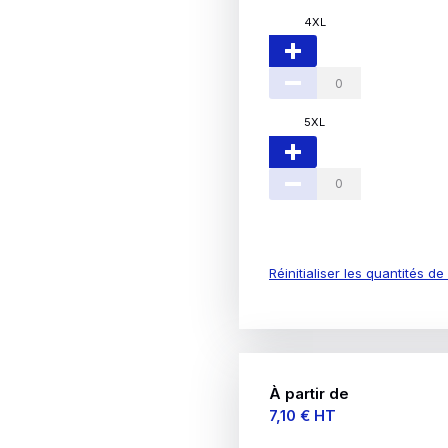
4XL
5XL
Réinitialiser les quantités d
À partir de
Prix
7,10 €
HT