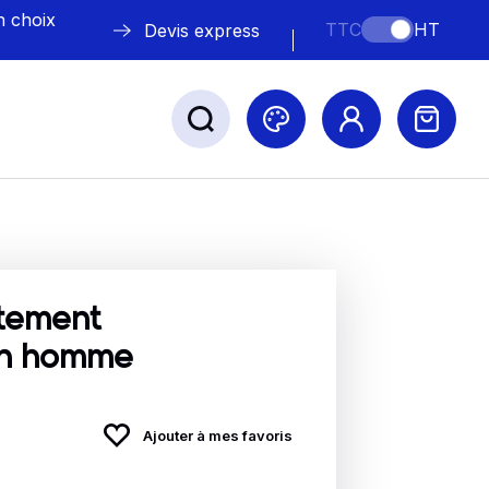
n choix
TTC
HT
Devis express
ABLE
s
itement
en homme
Nos marques
Ajouter à mes favoris