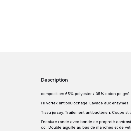
Détails produits
Description
composition: 65% polyester / 35% coton peigné.
Description
Fil Vortex antiboulochage. Lavage aux enzymes.
Tissu jersey. Traitement antibactérien. Coupe str
Encolure ronde avec bande de propreté contrasté
col. Double aiguille au bas de manches et de vê