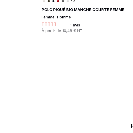
+6
POLO PIQUÉ BIO MANCHE COURTE FEMME
Femme, Homme
1 avis
Prix
À partir de
10,48 € HT