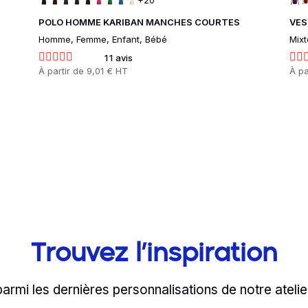
+20
POLO HOMME KARIBAN MANCHES COURTES
VES
Homme, Femme, Enfant, Bébé
Mixt
11 avis
Prix
À partir de
9,01 € HT
Prix
À pa
Trouvez l’inspiration
parmi les dernières personnalisations de notre atelie