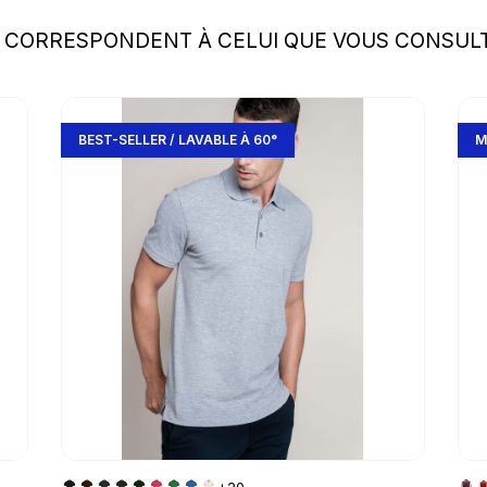
S CORRESPONDENT À CELUI QUE VOUS CONSUL
Go to product page
Go 
BEST-SELLER / LAVABLE À 60°
M