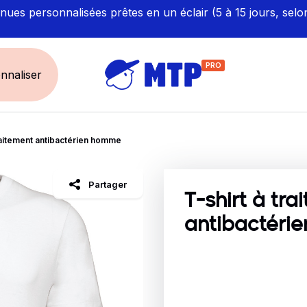
ues personnalisées prêtes en un éclair (5 à 15 jours, selo
PRO
nnaliser
traitement antibactérien homme
UNIVERS
ÉCORESPONS
Restauration - Hôtellerie
Labellisés et Certifié
Partager
Santé - Bien-être
Made in Europe
T-shirt à tra
Sécurité - haute visibilité
Fabriqué en France
antibactéri
Artisan / BTP / Industrie
Corporate
Sport