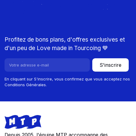
Rejoignez le Club
MTP
Profitez de bons plans, d'offres exclusives et
d'un peu de Love made in Tourcoing 💙
S'inscrire
En cliquant sur S'inscrire, vous confirmez que vous acceptez nos
Conditions Générales.
Footer
Store information
Depuis 2005, l'équipe MTP accompagne des