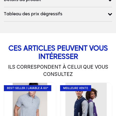
Détails du produit
Tableau des prix dégressifs
CES ARTICLES PEUVENT VOUS
INTÉRESSER
ILS CORRESPONDENT À CELUI QUE VOUS
CONSULTEZ
slide
1 to 2
of 5
Go to product page
Go to product page
BEST-SELLER / LAVABLE À 60°
MEILLEURE VENTE