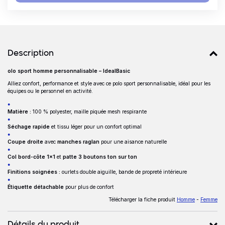
Détails produits
Description
olo sport homme personnalisable – IdealBasic
Description
Alliez confort, performance et style avec ce polo sport personnalisable, idéal pour les
équipes ou le personnel en activité.
Matière :
100 % polyester, maille piquée mesh respirante
Séchage rapide
et tissu léger pour un confort optimal
Coupe droite
avec
manches raglan
pour une aisance naturelle
Col bord-côte 1x1
et
patte 3 boutons ton sur ton
Finitions soignées :
ourlets double aiguille, bande de propreté intérieure
Étiquette détachable
pour plus de confort
Télécharger la fiche produit
Homme
-
Femme