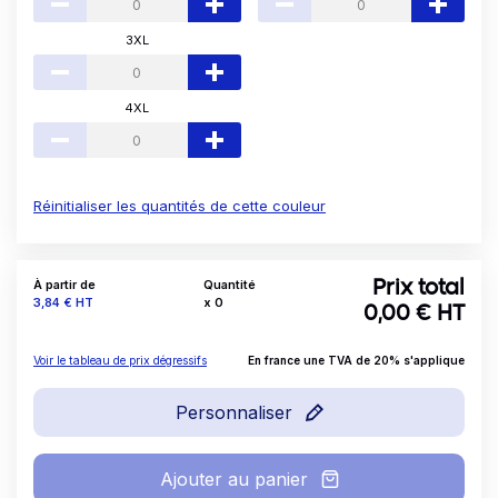
3XL
4XL
Réinitialiser les quantités de cette couleur
À partir de
Quantité
Prix total
Prix
3,84 €
HT
x
0
0,00
€ HT
Voir le tableau de prix dégressifs
En france une TVA de 20% s'applique
Personnaliser
Ajouter au panier