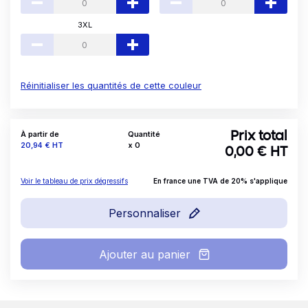
3XL
Réinitialiser les quantités de cette couleur
À partir de
Quantité
Prix total
Prix
20,94 €
HT
x
0
0,00
€ HT
Voir le tableau de prix dégressifs
En france une TVA de 20% s'applique
Personnaliser
Ajouter au panier