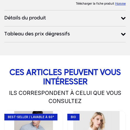
Télécharger la fiche produit
Homme
Détails du produit
Tableau des prix dégressifs
CES ARTICLES PEUVENT VOUS
INTÉRESSER
ILS CORRESPONDENT À CELUI QUE VOUS
CONSULTEZ
slide
1 to 2
of 5
Go to product page
Go to product page
BEST-SELLER / LAVABLE À 60°
BIO