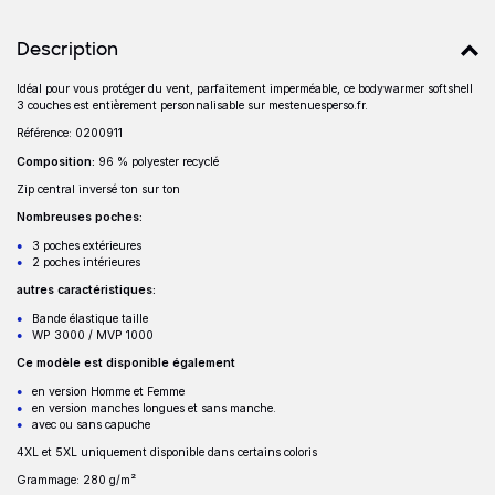
Détails produits
Description
Idéal pour vous protéger du vent, parfaitement imperméable, ce bodywarmer softshell
Description
3 couches est entièrement personnalisable sur mestenuesperso.fr.
Référence: 0200911
Composition:
96 % polyester recyclé
Zip central inversé ton sur ton
Nombreuses poches:
3 poches extérieures
2 poches intérieures
autres caractéristiques:
Bande élastique taille
WP 3000 / MVP 1000
Ce modèle est disponible également
en version Homme et Femme
en version manches longues et sans manche.
avec ou sans capuche
4XL et 5XL uniquement disponible dans certains coloris
Grammage: 280 g/m²