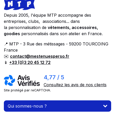
Footer
Store information
Depuis 2005, l'équipe MTP accompagne des
entreprises, clubs, associations... dans
la personnalisation de
vêtements, accessoires,
goodies
personnalisés dans son atelier en France.
📍 MTP - 3 Rue des métissages - 59200 TOURCOING
France
✉️
contact@mestenuesperso.fr
📱
+33 (0)3 20 45 12 72
4,77 / 5
Consultez les avis de nos clients
Site protégé par reCAPTCHA.
Qui sommes-nous ?