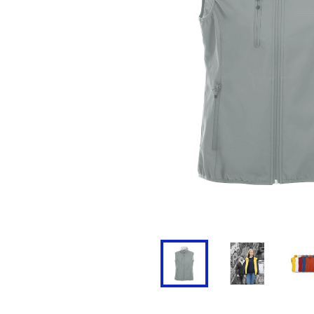
Doudoune
Cravate
Veste
Blouse, Tunique et Chasub
Polaire
Tablier
Pull
Chaussures de sécurité
Survêtement
Parapluie
Combinaison / Salopette
Echarpe et Tour de Cou
Gilet
Ceinture
Short
Goodies
Pantalon
Chaussette
Jogging