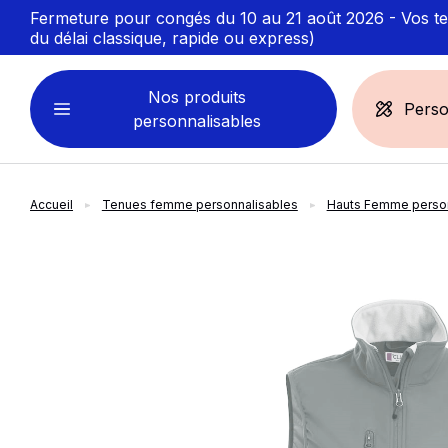
Fermeture pour congés du 10 au 21 août 2026 - Vos ten
du délai classique, rapide ou express)
Nos produits
Perso
personnalisables
Accueil
Tenues femme personnalisables
Hauts Femme person
VÊTEMENTS
ACCESSOIRES
PERSONNALISABLES
PERSONNALISÉS
slide
1
of 4
Sweats personnalisables
Casquette
Marinière
Bonnet et Bandeau
Polo
Chapeau et Bob
T-shirt
Toque et Calot
Débardeur
Sac et pochette
Chemise
Linge bain