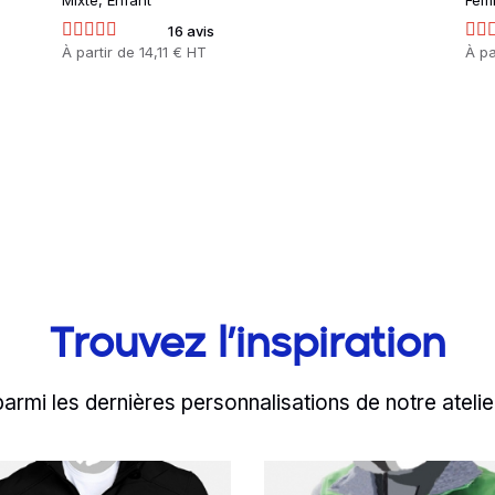
Mixte, Enfant
Fem
16 avis
Prix
À partir de
14,11 € HT
Prix
À pa
Trouvez l’inspiration
parmi les dernières personnalisations de notre atelie
d more
Read more
L’A.C.E.2.M.P.L habi
n manteau softshell 
Un bodywa