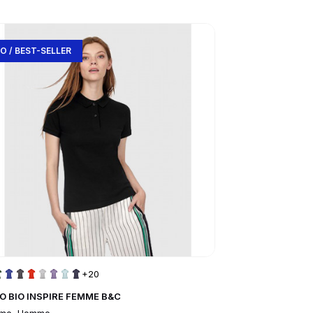
to product page
Go to product
IO / BEST-SELLER
BEST-SELLER /
+20
O BIO INSPIRE FEMME B&C
POLO HOMME K