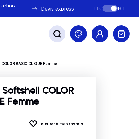
n choix
TTC
HT
Devis express
ll COLOR BASIC CLIQUE Femme
ABLE
s
Softshell COLOR
UE Femme
Nos marques
Ajouter à mes favoris