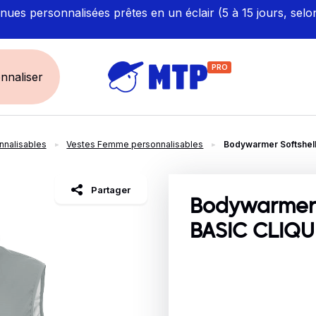
ues personnalisées prêtes en un éclair (5 à 15 jours, selo
PRO
nnaliser
nalisables
Vestes Femme personnalisables
Bodywarmer Softshe
UNIVERS
ÉCORESPONS
Restauration - Hôtellerie
Labellisés et Certifié
Partager
Santé - Bien-être
Made in Europe
Bodywarmer 
Sécurité - haute visibilité
Fabriqué en France
BASIC CLIQ
Artisan / BTP / Industrie
Corporate
Sport