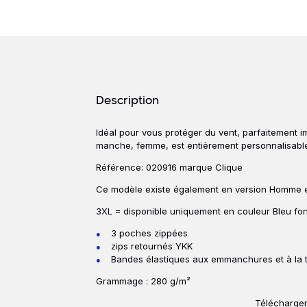
Détails produits
Description
Idéal pour vous protéger du vent, parfaitement i
Description
manche, femme, est entièrement personnalisable
Référence: 020916 marque Clique
Ce modèle existe également en version Homme 
3XL = disponible uniquement en couleur Bleu fon
3 poches zippées
zips retournés YKK
Bandes élastiques aux emmanchures et à la ta
Grammage : 280 g/m²
Télécharger