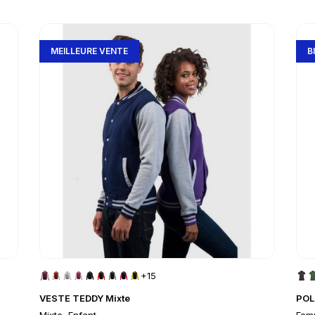
Go to product page
Go 
MEILLEURE VENTE
B
+15
VESTE TEDDY Mixte
POL