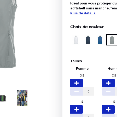
Idées Cadeaux
Idéal pour vous protéger du
softshell sans manche, femm
Plus de détails
le
Choix de couleur
Tailles
Femme
Hom
XS
XS
S
S