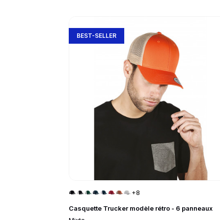
slide
1 to 3
of 5
Go to product page
BEST-SELLER
+8
Casquette Trucker modèle rétro - 6 panneaux