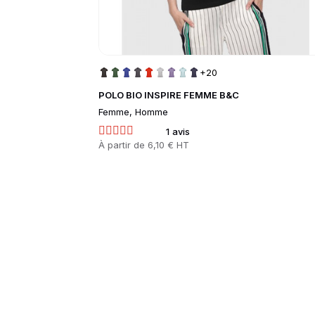
+20
POLO BIO INSPIRE FEMME B&C
Femme, Homme
1 avis
Prix
À partir de
6,10 € HT