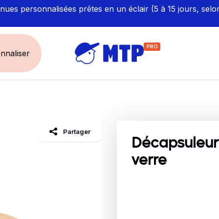
ues personnalisées prêtes en un éclair (5 à 15 jours, selo
PRO
nnaliser
UNIVERS
ÉCORESPONS
Restauration - Hôtellerie
Labellisés et Certifié
Partager
Santé - Bien-être
Made in Europe
Décapsuleur
Sécurité - haute visibilité
Fabriqué en France
verre
Artisan / BTP / Industrie
Corporate
Sport