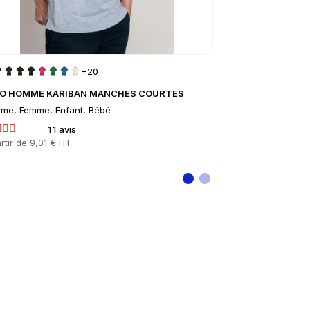
+20
O HOMME KARIBAN MANCHES COURTES
Casquette Trucke
me, Femme, Enfant, Bébé
Mixte
11 avis
4 
rtir de
9,01 € HT
Prix
À partir de
7,34 