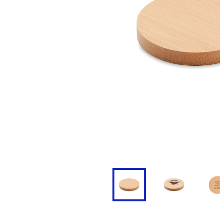
Doudoune
Cravate
Veste
Blouse, Tunique et Chasub
Polaire
Tablier
Pull
Chaussures de sécurité
Survêtement
Parapluie
Combinaison / Salopette
Echarpe et Tour de Cou
Gilet
Ceinture
Short
Goodies
Pantalon
Chaussette
Jogging