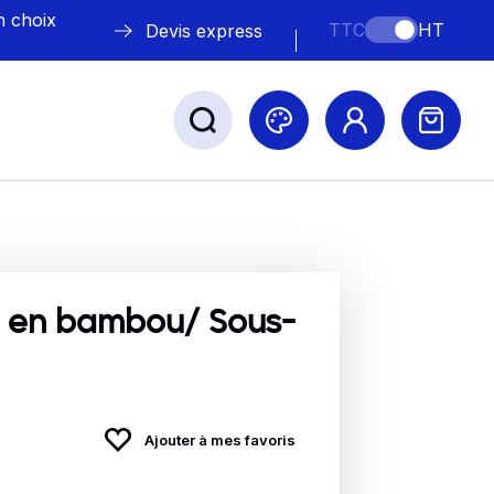
n choix
TTC
HT
Devis express
ABLE
s
 en bambou/ Sous-
Nos marques
Ajouter à mes favoris