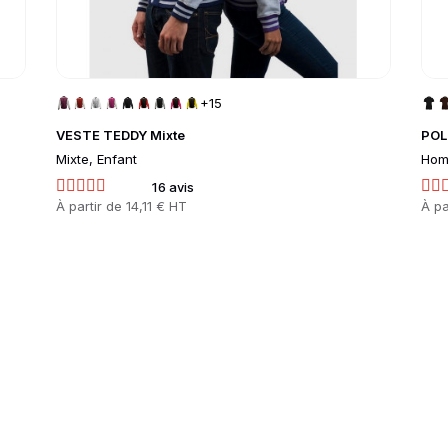
+15
VESTE TEDDY Mixte
POL
Mixte, Enfant
Hom
16 avis
Prix
À partir de
14,11 € HT
Prix
À pa