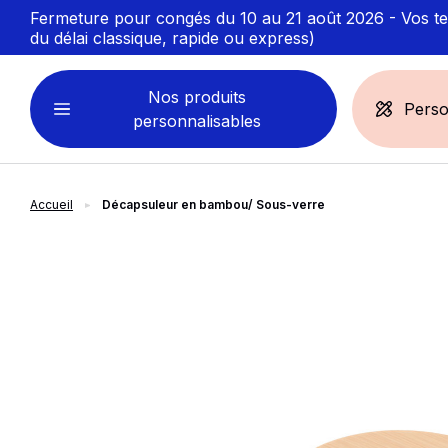
Fermeture pour congés du 10 au 21 août 2026 - Vos ten
du délai classique, rapide ou express)
Nos produits
Perso
personnalisables
Accueil
Décapsuleur en bambou/ Sous-verre
VÊTEMENTS
ACCESSOIRES
PERSONNALISABLES
PERSONNALISÉS
slide
1
of 4
Sweats personnalisables
Casquette
Marinière
Bonnet et Bandeau
Polo
Chapeau et Bob
T-shirt
Toque et Calot
Débardeur
Sac et pochette
Chemise
Linge bain