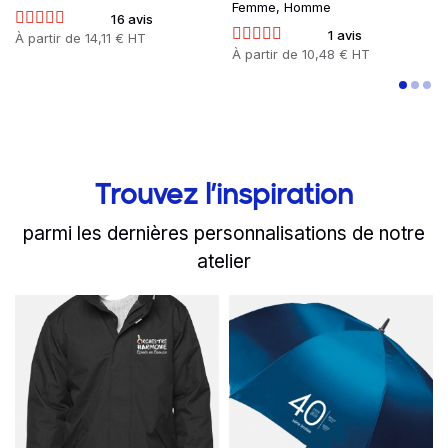
Femme, Homme
16 avis
1 avis
Prix
À partir de
14,11 € HT
Prix
À partir de
10,48 € HT
Trouvez l’inspiration
parmi les dernières personnalisations de notre
atelier
slide
Read more
1 to 2
of 8
Read more
Pour lutter contre le fro
Le parapluie