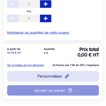
4XL
Réinitialiser les quantités de cette couleur
À partir de
Quantité
Prix total
Prix
12,79 €
HT
x
0
0,00
€ HT
Voir le tableau de prix dégressifs
En france une TVA de 20% s'applique
Personnaliser
Ajouter au panier