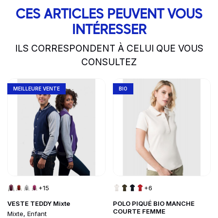
CES ARTICLES PEUVENT VOUS
INTÉRESSER
ILS CORRESPONDENT À CELUI QUE VOUS
CONSULTEZ
slide
1 to 2
of 5
Go to product page
Go to product page
MEILLEURE VENTE
BIO
+15
+6
VESTE TEDDY Mixte
POLO PIQUÉ BIO MANCHE
COURTE FEMME
Mixte, Enfant