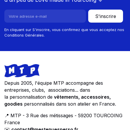
S'inscrire
En cliquant sur S'inscrire, vous confirmez que vous acceptez nos
Conditions Générales.
Footer
Store information
Depuis 2005, l'équipe MTP accompagne des
entreprises, clubs, associations... dans
la personnalisation de
vêtements, accessoires,
goodies
personnalisés dans son atelier en France.
📍 MTP - 3 Rue des métissages - 59200 TOURCOING
France
✉️
contact@mestenuesperso.fr