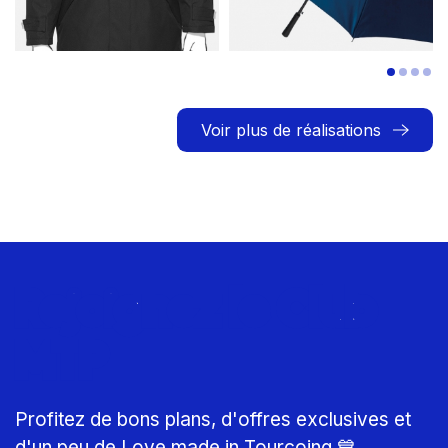
Voir plus de réalisations
Rejoignez le Club
MTP
Profitez de bons plans, d'offres exclusives et
d'un peu de Love made in Tourcoing 💙