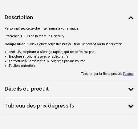
Détails produits
Description
Personnalisez cette chemise femme à votre image.
Description
Référence: H598 de la marque Henbury
Composition
: 100% Cofrex polyester Pufy® : tissu innovant au toucher coton
anti-UV, respirant à séchage rapide, qui ne se froisse pas
Encolure et poignets avec plis décoratifs
Fermeture à l'arrière et aux poignets par un bouton
Facile d'entretien.
Télécharger la fiche produit
Femme
Détails du produit
Tableau des prix dégressifs