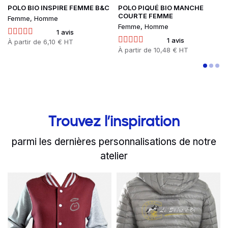
POLO BIO INSPIRE FEMME B&C
POLO PIQUÉ BIO MANCHE
COURTE FEMME
Femme, Homme
Femme, Homme
1 avis
1 avis
Prix
À partir de
6,10 € HT
Prix
À partir de
10,48 € HT
Trouvez l’inspiration
parmi les dernières personnalisations de notre
atelier
slide
Read more
1 to 2
of 8
Read more
Découvrez l'équipe dynam
Sabot d'Or a