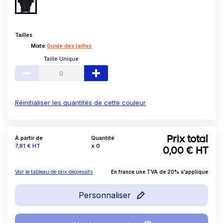
Tailles
Mixte
Guide des tailles
Taille Unique
Réinitialiser les quantités de cette couleur
À partir de
Quantité
Prix total
Prix
7,81 €
HT
x
0
0,00
€ HT
Voir le tableau de prix dégressifs
En france une TVA de 20% s'applique
Personnaliser