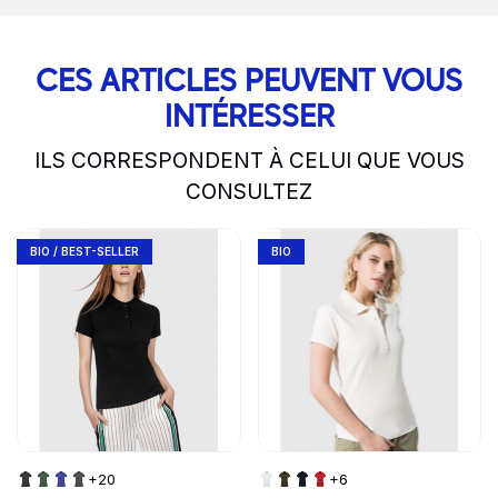
CES ARTICLES PEUVENT VOUS
INTÉRESSER
ILS CORRESPONDENT À CELUI QUE VOUS
CONSULTEZ
slide
1 to 2
of 5
Go to product page
Go to product page
BIO / BEST-SELLER
BIO
+20
+6