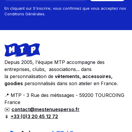
En cliquant sur S'inscrire, vous confirmez que vous acceptez nos
Conditions Générales.
Footer
Store information
Depuis 2005, l'équipe MTP accompagne des
entreprises, clubs, associations... dans
la personnalisation de
vêtements, accessoires,
goodies
personnalisés dans son atelier en France.
📍 MTP - 3 Rue des métissages - 59200 TOURCOING
France
✉️
contact@mestenuesperso.fr
📱
+33 (0)3 20 45 12 72