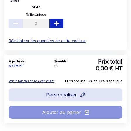
Tailles
Mixte
Taille Unique
Réinitialiser les quantités de cette couleur
À partir de
Quantité
Prix total
Prix
3,31 €
HT
x
0
0,00
€ HT
Voir le tableau de prix dégressifs
En france une TVA de 20% s'applique
Personnaliser
Ajouter au panier