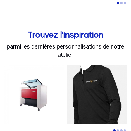
Trouvez l’inspiration
parmi les dernières personnalisations de notre
atelier
slide
Read more
1 to 2
of 7
Read more
Une nouvelle machine lase
L'équipe de 