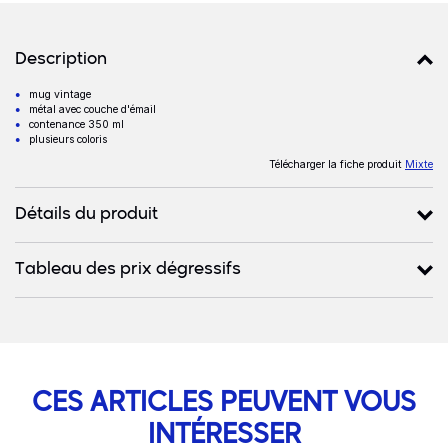
Détails produits
Description
mug vintage
Description
métal avec couche d'émail
contenance 350 ml
plusieurs coloris
Télécharger la fiche produit
Mixte
Détails du produit
Tableau des prix dégressifs
CES ARTICLES PEUVENT VOUS
INTÉRESSER