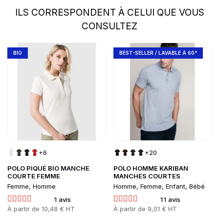
ILS CORRESPONDENT À CELUI QUE VOUS
CONSULTEZ
slide
1 to 2
of 5
Go to product page
Go to product page
BIO
BEST-SELLER / LAVABLE À 60°
+6
+20
POLO PIQUÉ BIO MANCHE
POLO HOMME KARIBAN
COURTE FEMME
MANCHES COURTES
Femme, Homme
Homme, Femme, Enfant, Bébé
1 avis
11 avis
Prix
À partir de
10,48 € HT
Prix
À partir de
9,01 € HT