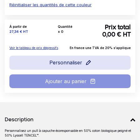
Réinitialiser les quantités de cette couleur
À partir de
Quantité
Prix total
Prix
27,34 €
HT
x
0
0,00
€ HT
Voir le tableau de prix dégressifs
En france une TVA de 20% s'applique
Personnaliser
Ajouter au panier
Détails produits
Description
Personnalisez un pull à capuche écoresponsable en 50% coton biologique peigné et
Description
50% Lyocell TENCEL™.