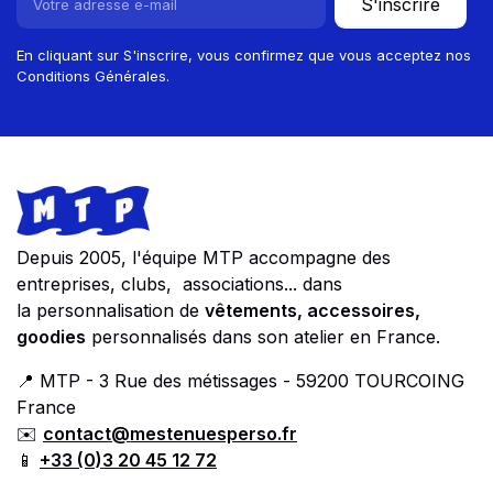
S'inscrire
En cliquant sur S'inscrire, vous confirmez que vous acceptez nos
Conditions Générales.
Footer
Store information
Depuis 2005, l'équipe MTP accompagne des
entreprises, clubs, associations... dans
la personnalisation de
vêtements, accessoires,
goodies
personnalisés dans son atelier en France.
📍 MTP - 3 Rue des métissages - 59200 TOURCOING
France
✉️
contact@mestenuesperso.fr
📱
+33 (0)3 20 45 12 72