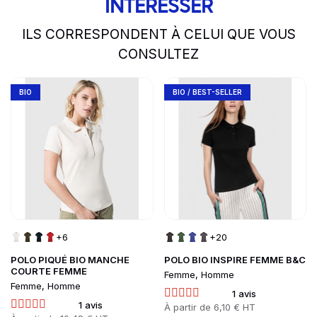
INTÉRESSER
ILS CORRESPONDENT À CELUI QUE VOUS
CONSULTEZ
slide
Go to product page
1 to 2
of 5
Go to product page
BIO
BIO / BEST-SELLER
+6
+20
POLO PIQUÉ BIO MANCHE
POLO BIO INSPIRE FEMME B&C
COURTE FEMME
Femme, Homme
Femme, Homme
1 avis
1 avis
Prix
À partir de
6,10 € HT