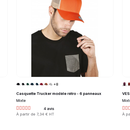
+8
Casquette Trucker modèle rétro - 6 panneaux
VES
Mixte
Mixt
4 avis
Prix
À partir de
7,34 € HT
Prix
À pa