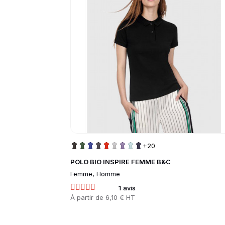
+20
POLO BIO INSPIRE FEMME B&C
Femme, Homme
1 avis
Prix
À partir de
6,10 € HT