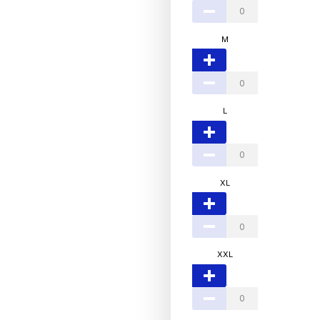
M
L
XL
XXL