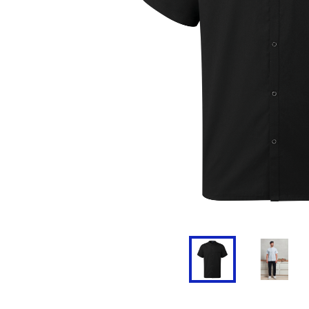
Doudoune
Cravate
Veste
Blouse, Tunique et Chasub
Polaire
Tablier
Pull
Chaussures de sécurité
Survêtement
Parapluie
Combinaison / Salopette
Echarpe et Tour de Cou
Gilet
Ceinture
Short
Goodies
Pantalon
Chaussette
Jogging