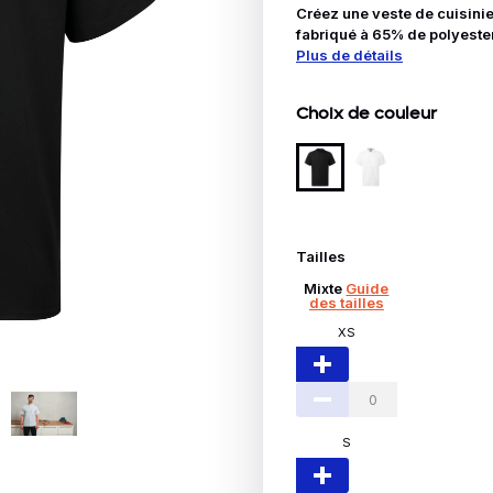
Idées Cadeaux
Créez une veste de cuisini
fabriqué à 65% de polyester
Plus de détails
le
Choix de couleur
Tailles
Mixte
Guide
des tailles
XS
S