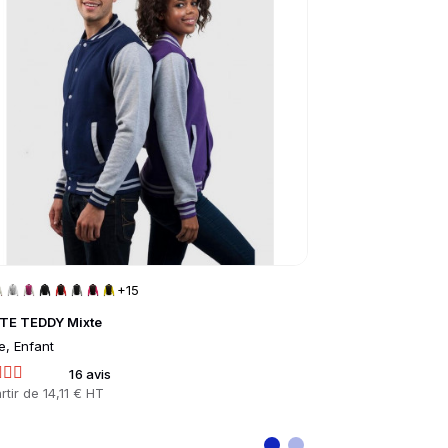
+15
+
TE TEDDY Mixte
POLO PIQUÉ BI
e, Enfant
Femme, Homme
16 avis
1 
rtir de
14,11 € HT
Prix
À partir de
10,48