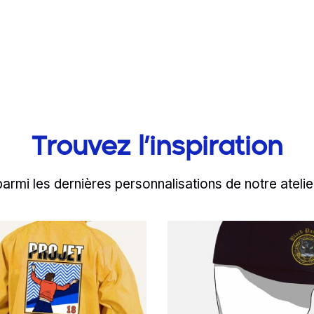
Trouvez l’inspiration
parmi les dernières personnalisations de notre atelie
d more
Read more
ventes chez MTP !
ersonnalisez son we
Les Black