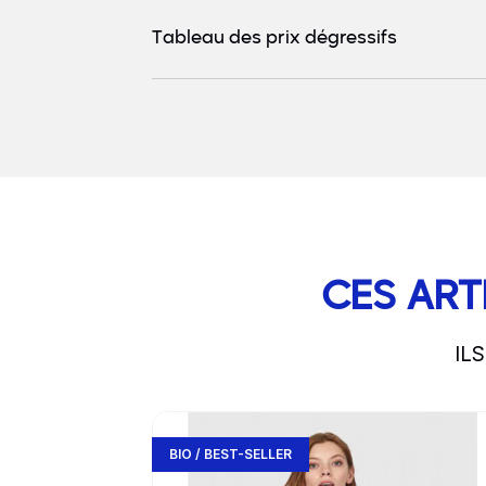
Tableau des prix dégressifs
CES ART
IL
slide
1 to 3
of 5
Go to product page
BIO / BEST-SELLER