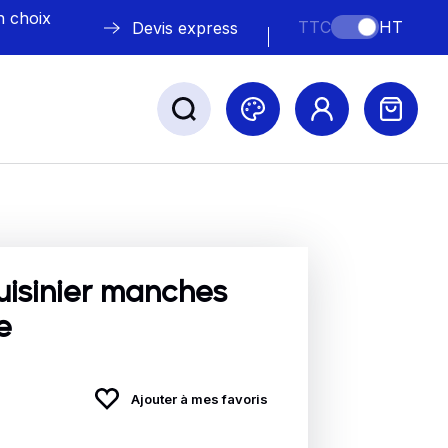
n choix
TTC
HT
Devis express
ABLE
s
uisinier manches
e
Nos marques
Ajouter à mes favoris