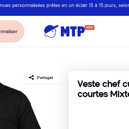
ues personnalisées prêtes en un éclair (5 à 15 jours, selo
PRO
nnaliser
UNIVERS
ÉCORESPONS
Restauration - Hôtellerie
Labellisés et Certifié
Partager
Santé - Bien-être
Made in Europe
Veste chef c
Sécurité - haute visibilité
Fabriqué en France
courtes Mixt
Artisan / BTP / Industrie
Corporate
Sport