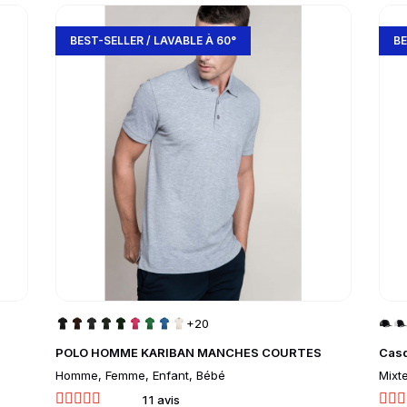
Go to product page
Go 
BEST-SELLER / LAVABLE À 60°
B
+20
POLO HOMME KARIBAN MANCHES COURTES
Casq
Homme, Femme, Enfant, Bébé
Mixt
11 avis