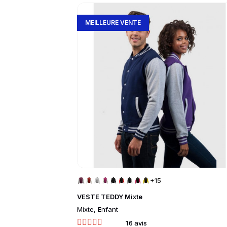
slide
1 to 3
of 5
Go to product page
MEILLEURE VENTE
+15
VESTE TEDDY Mixte
Mixte, Enfant
16 avis