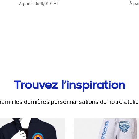
Prix
À partir de
9,01 € HT
Prix
À pa
Trouvez l’inspiration
parmi les dernières personnalisations de notre atelie
d more
Read more
ONBLEU, représentée
'excellence de l'éco
Le panta