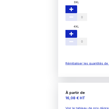
3XL
4XL
Réinitialiser les quantités d
À partir de
Prix
16,08 €
HT
Voir le tableau de prix dégre