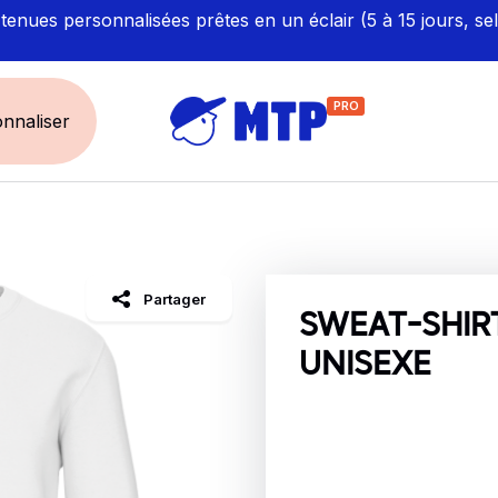
enues personnalisées prêtes en un éclair (5 à 15 jours, se
PRO
nnaliser
UNIVERS
ÉCORESPONS
Restauration - Hôtellerie
Labellisés et Certifié
Partager
Santé - Bien-être
Made in Europe
SWEAT-SHIR
Sécurité - haute visibilité
Fabriqué en France
UNISEXE
Artisan / BTP / Industrie
Corporate
Sport