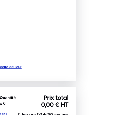
e cette couleur
Quantité
Prix total
x
0
0,00
€ HT
ssifs
En france une TVA de 20% s'applique