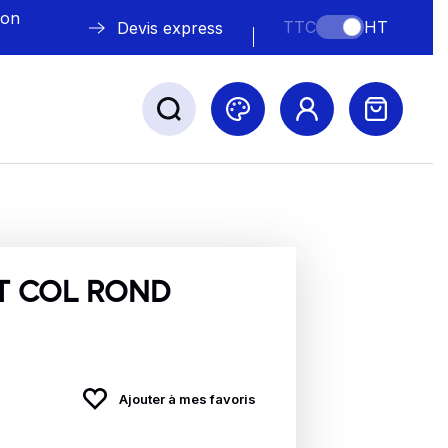
lon
TTC
HT
Devis express
ABLE
s
T COL ROND
Nos marques
Ajouter à mes favoris