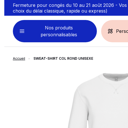
Fermeture pour congés du 10 au 21 août 2026 - Vos t
choix du délai classique, rapide ou express)
Nos produits
Perso
personnalisables
Accueil
SWEAT-SHIRT COL ROND UNISEXE
VÊTEMENTS
ACCESSOIRES
PERSONNALISABLES
PERSONNALISÉS
slide
1
of 3
Sweats personnalisables
Casquette
Marinière
Bonnet et Bandeau
Polo
Chapeau et Bob
T-shirt
Toque et Calot
Débardeur
Sac et pochette
Chemise
Linge bain