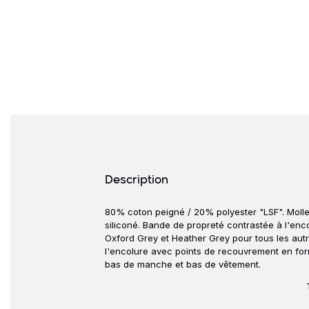
Détails produits
Description
80% coton peigné / 20% polyester "LSF". Mollet
Description
siliconé. Bande de propreté contrastée à l'enco
Oxford Grey et Heather Grey pour tous les autre
l'encolure avec points de recouvrement en form
bas de manche et bas de vêtement.