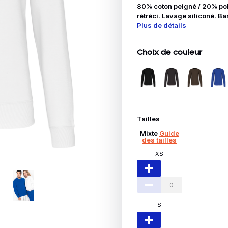
Idées Cadeaux
80% coton peigné / 20% poly
rétréci. Lavage siliconé. Ba
Plus de détails
ble
Choix de couleur
Tailles
Mixte
Guide
des tailles
XS
S