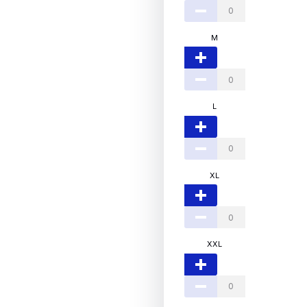
M
L
XL
XXL