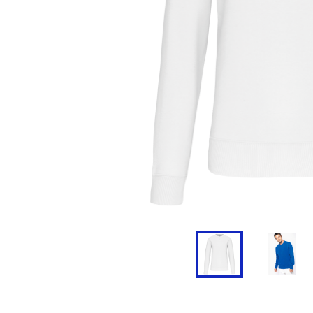
Doudoune
Cravate
Veste
Blouse, Tunique et Chasu
Polaire
Tablier
Pull
Chaussures de sécurité
Survêtement
Parapluie
Combinaison / Salopette
Echarpe et Tour de Cou
Gilet
Ceinture
Short
Goodies
Pantalon
Chaussette
Jogging