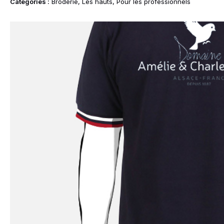
Idées Cadeaux
Categories :
Broderie
,
Les hauts
,
Pour les professionnels
le