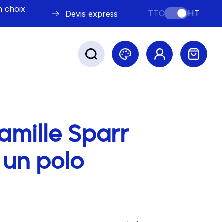
n choix
TTC
HT
Devis express
ABLE
s
amille Sparr
blog
 un polo
Nos marques