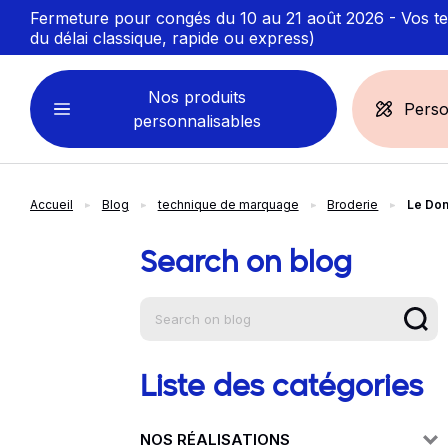
Fermeture pour congés du 10 au 21 août 2026 - Vos ten
du délai classique, rapide ou express)
Nos produits
Perso
personnalisables
Accueil
Blog
technique de marquage
Broderie
Le Dom
VÊTEMENTS
ACCESSOIRES
PERSONNALISABLES
PERSONNALISÉS
Search on blog
Aide à la na
Sweats personnalisables
Casquette
Marinière
Bonnet et Bandeau
Polo
Chapeau et Bob
T-shirt
Toque et Calot
Liste des catégories
Débardeur
Sac et pochette
NOS RÉALISATIONS
Chemise
Linge bain