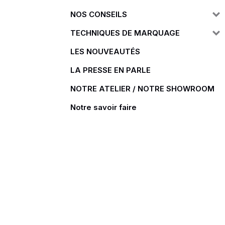
NOS CONSEILS
Doudoune
Cravate
TECHNIQUES DE MARQUAGE
Veste
Blouse, Tunique et Chasub
Polaire
Tablier
LES NOUVEAUTÉS
Pull
Chaussures de sécurité
LA PRESSE EN PARLE
Survêtement
Parapluie
NOTRE ATELIER / NOTRE SHOWROOM
Combinaison / Salopette
Echarpe et Tour de Cou
Notre savoir faire
Gilet
Ceinture
Short
Goodies
Pantalon
Chaussette
Jogging