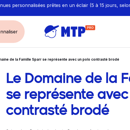
ues personnalisées prêtes en un éclair (5 à 15 jours, selo
PRO
nnaliser
aine de la Famille Sparr se représente avec un polo contrasté brodé
UNIVERS
ÉCORESPONS
Restauration - Hôtellerie
Labellisés et Certifié
Le Domaine de la F
vigation dans le 
Santé - Bien-être
Made in Europe
Sécurité - haute visibilité
Fabriqué en France
se représente avec
Artisan / BTP / Industrie
contrasté brodé
Corporate
Sport