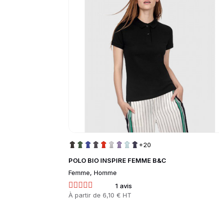
+20
POLO BIO INSPIRE FEMME B&C
Femme, Homme
1 avis
Prix
À partir de
6,10 € HT