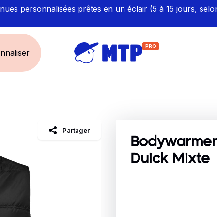
ues personnalisées prêtes en un éclair (5 à 15 jours, selo
PRO
nnaliser
UNIVERS
ÉCORESPONS
Restauration - Hôtellerie
Labellisés et Certifié
Partager
Santé - Bien-être
Made in Europe
Bodywarmer
Sécurité - haute visibilité
Fabriqué en France
Duick Mixte
Artisan / BTP / Industrie
Corporate
Sport