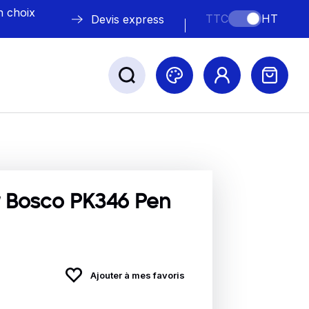
n choix
TTC
HT
Devis express
ABLE
s
 Bosco PK346 Pen
Nos marques
Ajouter à mes favoris