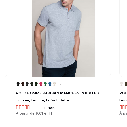
+20
POLO HOMME KARIBAN MANCHES COURTES
POL
Homme, Femme, Enfant, Bébé
Fem
11 avis
Prix
À partir de
9,01 € HT
Prix
À pa