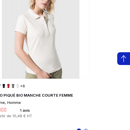
+6
O PIQUÉ BIO MANCHE COURTE FEMME
VESTE TEDDY Mi
me, Homme
Mixte, Enfant
1 avis
16
rtir de
10,48 € HT
Prix
À partir de
14,11 