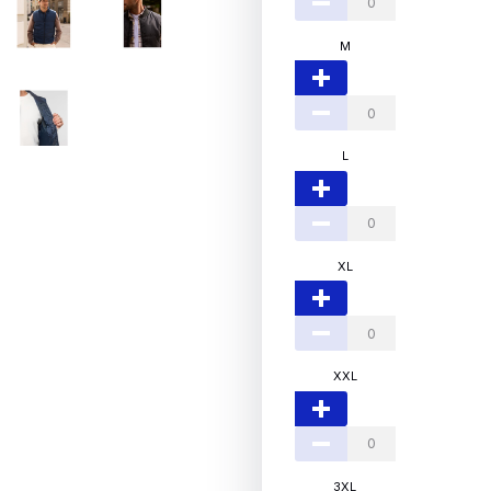
M
L
XL
XXL
3XL