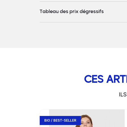
Tableau des prix dégressifs
CES ART
IL
slide
1 to 3
of 5
Go to product page
BIO / BEST-SELLER