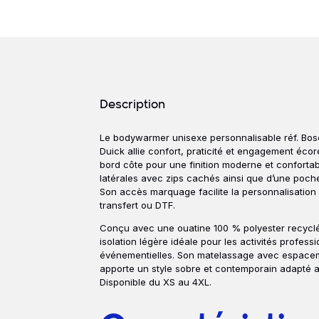
Détails produits
Description
Le bodywarmer unisexe personnalisable réf. Bo
Description
Duick
allie confort, praticité et engagement éco
bord côte pour une finition moderne et confortab
latérales avec zips cachés ainsi que d’une poche
Son accès marquage facilite la personnalisation 
transfert ou DTF.
Conçu avec une ouatine 100 % polyester recycl
isolation légère idéale pour les activités profess
événementielles. Son matelassage avec espace
apporte un style sobre et contemporain adapté 
Disponible du XS au 4XL.