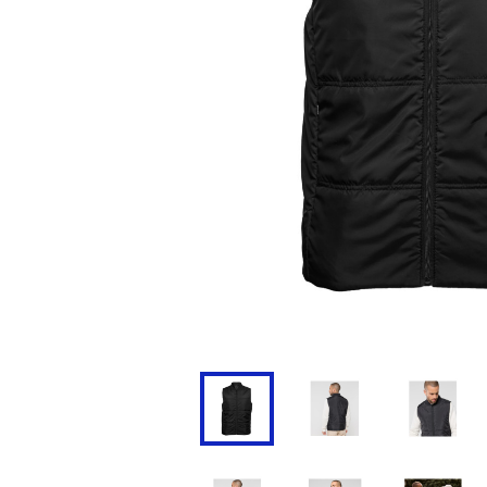
Doudoune
Cravate
Veste
Blouse, Tunique et Chasub
Polaire
Tablier
Pull
Chaussures de sécurité
Survêtement
Parapluie
Combinaison / Salopette
Echarpe et Tour de Cou
Gilet
Ceinture
Short
Goodies
Pantalon
Chaussette
Jogging