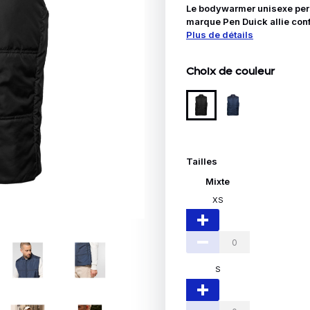
Idées Cadeaux
Le bodywarmer unisexe pers
marque Pen Duick allie conf
Plus de détails
le
Choix de couleur
Tailles
Mixte
XS
S