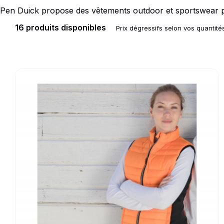
Pen Duick propose des vêtements outdoor et sportswear perso
Doudoune
Cravate
16 produits disponibles
Prix dégressifs selon vos quantité
Veste
Blouse, Tunique et Chasub
Polaire
Tablier
Pull
Chaussures de sécurité
Go to product page
Survêtement
Parapluie
Combinaison / Salopette
Echarpe et Tour de Cou
Gilet
Ceinture
Short
Goodies
Pantalon
Chaussette
Jogging