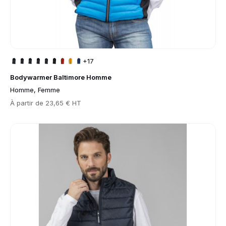
+17
Bodywarmer Baltimore Homme
Homme, Femme
Prix
À partir de
23,65 € HT
Go to product page