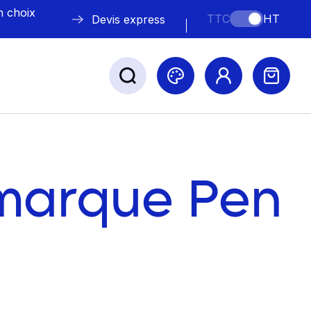
n choix
TTC
HT
Devis express
ABLE
s
 marque Pen
Nos marques