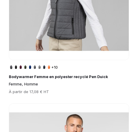
+10
Bodywarmer Femme en polyester recyclé Pen Duick
Femme, Homme
Prix
À partir de
17,08 € HT
Go to product page