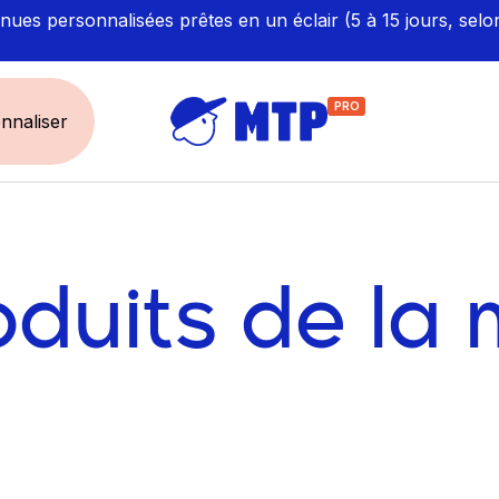
ues personnalisées prêtes en un éclair (5 à 15 jours, selo
PRO
nnaliser
UNIVERS
ÉCORESPONS
Restauration - Hôtellerie
Labellisés et Certifié
oduits de la
Santé - Bien-être
Made in Europe
Sécurité - haute visibilité
Fabriqué en France
Artisan / BTP / Industrie
Corporate
Sport