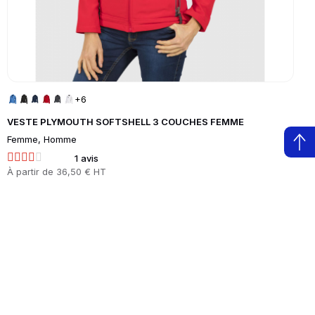
+6
VESTE PLYMOUTH SOFTSHELL 3 COUCHES FEMME
Femme, Homme
1 avis
Prix
À partir de
36,50 € HT