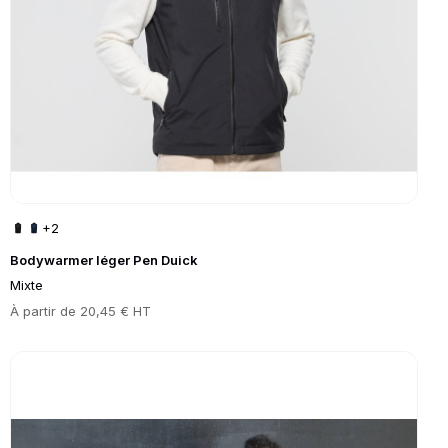
+2
Bodywarmer léger Pen Duick
Mixte
Prix
À partir de
20,45 € HT
Go to product page