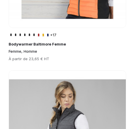
+17
Bodywarmer Baltimore Femme
Femme, Homme
Prix
À partir de
23,65 € HT
Go to product page