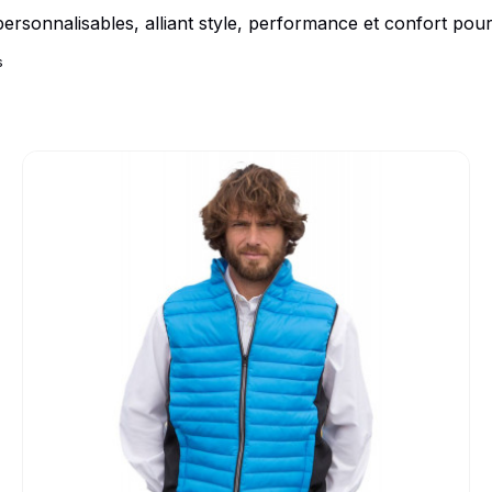
Idées Cadeaux
nnalisables, alliant style, performance et confort pour les
s
le
Go to product page