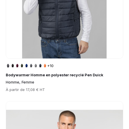
+10
Bodywarmer Homme en polyester recyclé Pen Duick
Homme, Femme
Prix
À partir de
17,08 € HT
Go to product page