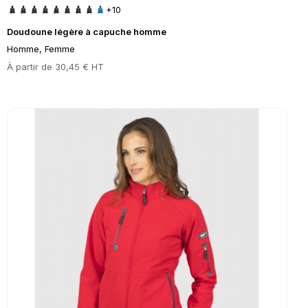
+10
Doudoune légère à capuche homme
Homme, Femme
Prix
À partir de
30,45 € HT
Go to product page