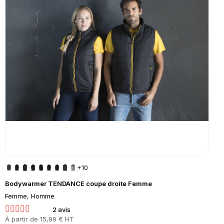
+10
Bodywarmer TENDANCE coupe droite Femme
Femme, Homme
2 avis
Prix
À partir de
15,89 € HT