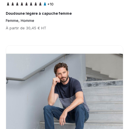
+10
Doudoune légère à capuche femme
Femme, Homme
Prix
À partir de
30,45 € HT
Go to product page