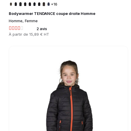
+16
Bodywarmer TENDANCE coupe droite Homme
Homme, Femme
2 avis
Prix
À partir de
15,89 € HT
Go to product page