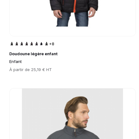
+8
Doudoune légère enfant
Enfant
Prix
À partir de
25,19 € HT
Go to product page