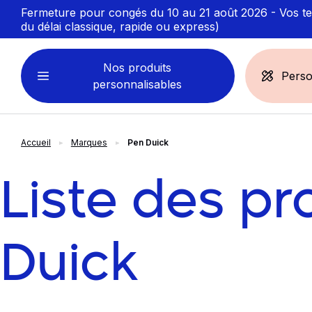
Fermeture pour congés du 10 au 21 août 2026 - Vos ten
du délai classique, rapide ou express)
Nos produits
Perso
personnalisables
Accueil
Marques
Pen Duick
VÊTEMENTS
ACCESSOIRES
PERSONNALISABLES
PERSONNALISÉS
Liste des pr
Sweats personnalisables
Casquette
Marinière
Bonnet et Bandeau
Polo
Chapeau et Bob
Duick
T-shirt
Toque et Calot
Débardeur
Sac et pochette
Chemise
Linge bain