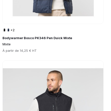
+2
Bodywarmer Bosco PK346 Pen Duick Mixte
Mixte
Prix
À partir de
14,25 € HT
Go to product page