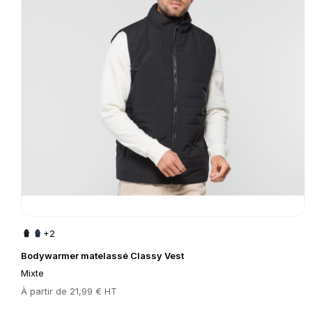
+2
Bodywarmer matelassé Classy Vest
Mixte
Prix
À partir de
21,99 € HT