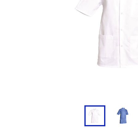
Doudoune
Cravate
Veste
Blouse, Tunique et Chasub
Polaire
Tablier
Pull
Chaussures de sécurité
Survêtement
Parapluie
Combinaison / Salopette
Echarpe et Tour de Cou
Gilet
Ceinture
Short
Goodies
Pantalon
Chaussette
Jogging