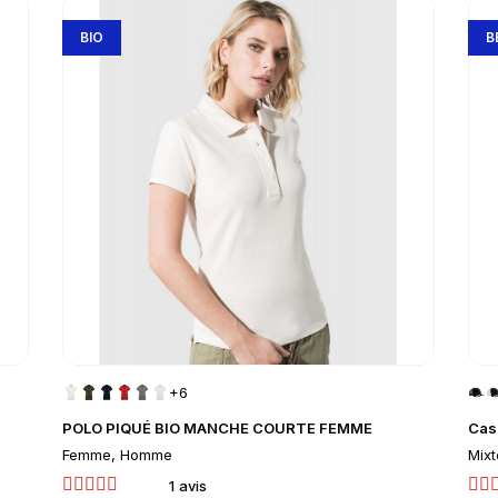
Go to product page
Go 
BIO
B
+6
POLO PIQUÉ BIO MANCHE COURTE FEMME
Cas
Femme, Homme
Mixt
1 avis