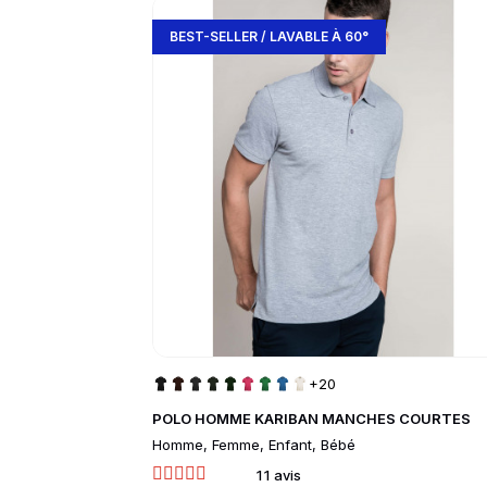
slide
1 to 3
of 5
Go to product page
BEST-SELLER / LAVABLE À 60°
+20
POLO HOMME KARIBAN MANCHES COURTES
Homme, Femme, Enfant, Bébé
11 avis