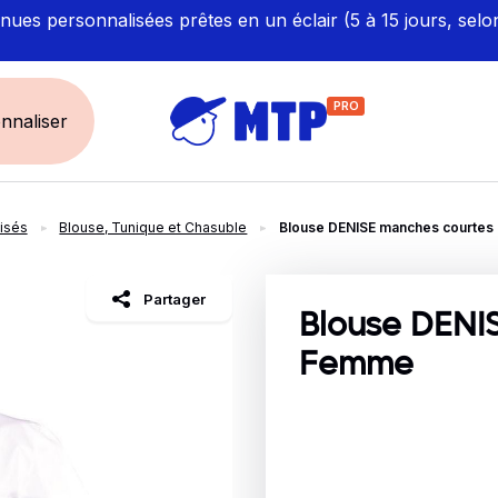
ues personnalisées prêtes en un éclair (5 à 15 jours, selo
PRO
nnaliser
isés
Blouse, Tunique et Chasuble
Blouse DENISE manches courte
UNIVERS
ÉCORESPONS
Restauration - Hôtellerie
Labellisés et Certifié
Partager
Santé - Bien-être
Made in Europe
Blouse DENI
Sécurité - haute visibilité
Fabriqué en France
Femme
Artisan / BTP / Industrie
Corporate
Sport