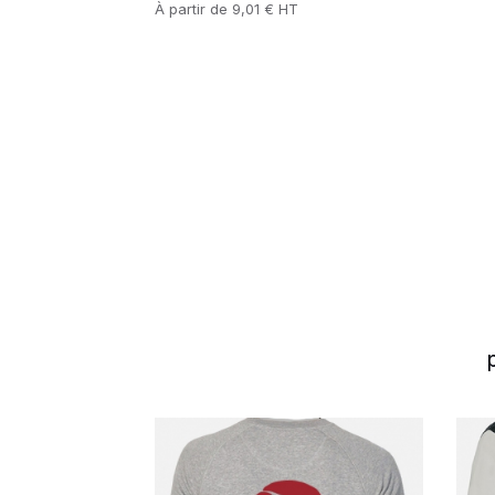
Prix
À partir de
9,01 € HT
slide
Read more
1 to 4
of 8
Rea
Venez étudier
L