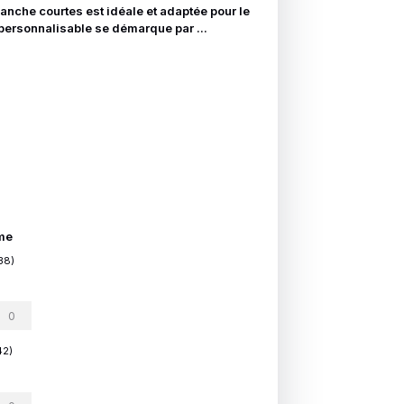
che courtes est idéale et adaptée pour le
personnalisable se démarque par ...
me
38)
42)