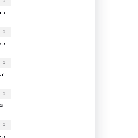
46)
50)
54)
58)
62)