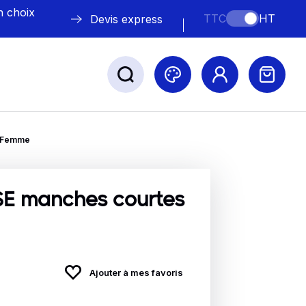
n choix
TTC
HT
Devis express
s Femme
ABLE
s
SE manches courtes
Nos marques
Ajouter à mes favoris