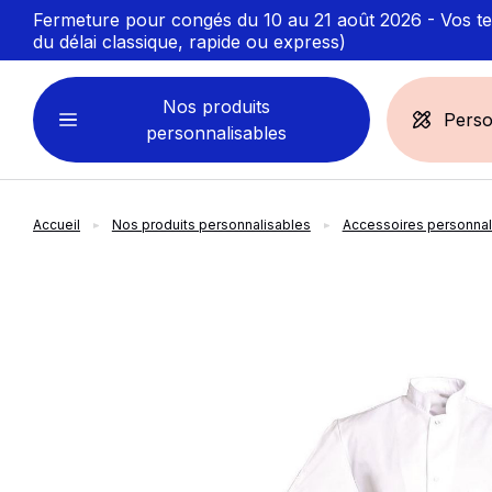
Fermeture pour congés du 10 au 21 août 2026 - Vos ten
du délai classique, rapide ou express)
Nos produits
Perso
personnalisables
Accueil
Nos produits personnalisables
Accessoires personnal
VÊTEMENTS
ACCESSOIRES
PERSONNALISABLES
PERSONNALISÉS
slide
1
of 3
Sweats personnalisables
Casquette
Marinière
Bonnet et Bandeau
Polo
Chapeau et Bob
T-shirt
Toque et Calot
Débardeur
Sac et pochette
Chemise
Linge bain