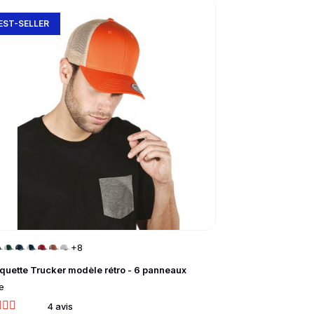
to product page
Go to product
EST-SELLER
MEILLEURE VE
+8
quette Trucker modèle rétro - 6 panneaux
VESTE TEDDY Mi
e
Mixte, Enfant
4 avis
16