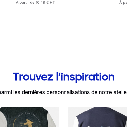
Prix
À partir de
10,48 € HT
Prix
À pa
Trouvez l’inspiration
parmi les dernières personnalisations de notre atelie
d more
Read more
 avec le groupe Ozan
a maison du Portugal
Ubisoft P