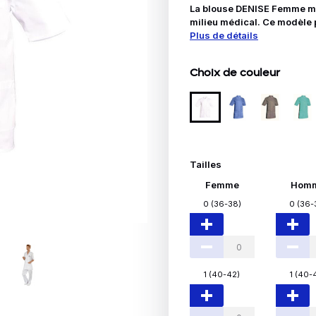
Idées Cadeaux
La blouse DENISE Femme man
milieu médical. Ce modèle 
Plus de détails
le
Choix de couleur
Tailles
Femme
Hom
0 (36-38)
0 (36-
1 (40-42)
1 (40-