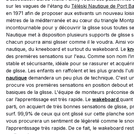
sur les vagues de l'étang du
Téléski Nautique de Port B
en 1971 afin de proposer aux estivants un nouveau loisi
mètres de la méditerranée et au cœur du triangle Montpel
incontournable pour y découvrir la glisse sous toutes ses
Nautique met à disposition plusieurs supports de glisse
s
chacun pourra ainsi glisser comme il le voudra. Ainsi v
nautique, du kneeboard et surtout du wakeboard. Le
kn
des premières sensations sur l'eau. Comme son nom l’in
stable et sécurisante, idéale pour se rassurer et acquéri
de glisse. Les enfants en raffolent et les plus grands l'u
nautique
demandera un peu plus de technique. C'est une
procure vos premières sensations en position debout et v
basiques de la glisse. L'équipe de moniteurs préconise de
car l’apprentissage est très rapide. Le
wakeboard
quant 
parti, on acquiert de très bonnes sensations de glisse, 
surf. 99,9% de ceux qui ont glissé sur cette planche so
vous procurera un sentiment de légèreté comme le sno
l’apprentissage très rapide. De ce fait, le wakeboard rest