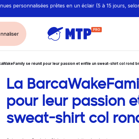
ues personnalisées prêtes en un éclair (5 à 15 jours, selo
PRO
nnaliser
caWakeFamily se réunit pour leur passion et enfile un sweat-shirt col rond 
UNIVERS
ÉCORESPONS
Restauration - Hôtellerie
Labellisés et Certifié
La BarcaWakeFamil
vigation dans le 
Santé - Bien-être
Made in Europe
Sécurité - haute visibilité
Fabriqué en France
pour leur passion et
Artisan / BTP / Industrie
sweat-shirt col ro
Corporate
Sport