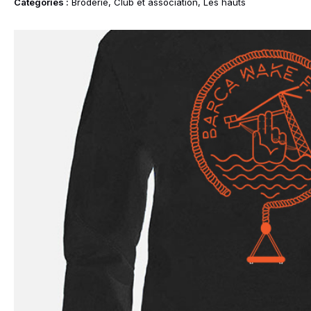
Idées Cadeaux
Categories :
Broderie
,
Club et association
,
Les hauts
le