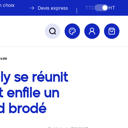
n choix
TTC
HT
Devis express
brodé
ABLE
s
y se réunit
blog
 enfile un
nd brodé
Nos marques