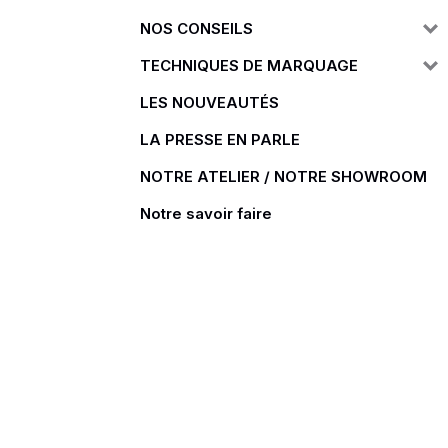
NOS CONSEILS
Doudoune
Cravate
TECHNIQUES DE MARQUAGE
Veste
Blouse, Tunique et Chasub
Polaire
Tablier
LES NOUVEAUTÉS
Pull
Chaussures de sécurité
LA PRESSE EN PARLE
Survêtement
Parapluie
NOTRE ATELIER / NOTRE SHOWROOM
Combinaison / Salopette
Echarpe et Tour de Cou
Notre savoir faire
Gilet
Ceinture
Short
Goodies
Pantalon
Chaussette
Jogging