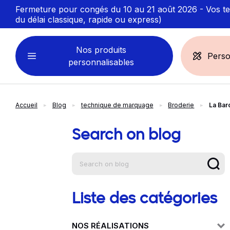
Fermeture pour congés du 10 au 21 août 2026 - Vos ten
du délai classique, rapide ou express)
Nos produits
Perso
personnalisables
Accueil
Blog
technique de marquage
Broderie
La Bar
VÊTEMENTS
ACCESSOIRES
PERSONNALISABLES
PERSONNALISÉS
Search on blog
Aide à la na
Sweats personnalisables
Casquette
Marinière
Bonnet et Bandeau
Polo
Chapeau et Bob
T-shirt
Toque et Calot
Liste des catégories
Débardeur
Sac et pochette
NOS RÉALISATIONS
Chemise
Linge bain