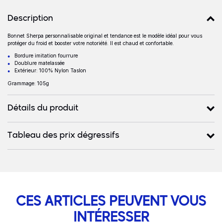
Détails produits
Description
Bonnet Sherpa personnalisable original et tendance est le modèle idéal pour vous
Description
protéger du froid et booster votre notoriété. Il est chaud et confortable.
Bordure imitation fourrure
Doublure matelassée
Extérieur: 100% Nylon Taslon
Grammage: 105g
Détails du produit
Tableau des prix dégressifs
CES ARTICLES PEUVENT VOUS
INTÉRESSER