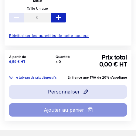
Mixte
Taille Unique
Réinitialiser les quantités de cette couleur
À partir de
Quantité
Prix total
Prix
6,59 €
HT
x
0
0,00
€ HT
Voir le tableau de prix dégressifs
En france une TVA de 20% s'applique
Personnaliser
Ajouter au panier