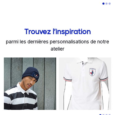
Trouvez l’inspiration
parmi les dernières personnalisations de notre
atelier
slide
Read more
1 to 2
of 8
Read more
Pourquoi le bonnet person
La fédératio