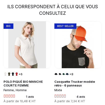
ILS CORRESPONDENT À CELUI QUE VOUS
CONSULTEZ
slide
1 to 2
of 5
Go to product page
Go to product page
BIO
BEST-SELLER
+6
+8
POLO PIQUÉ BIO MANCHE
Casquette Trucker modèle
COURTE FEMME
rétro - 6 panneaux
Femme, Homme
Mixte
1 avis
4 avis
Prix
À partir de
10,48 € HT
Prix
À partir de
7,34 € HT