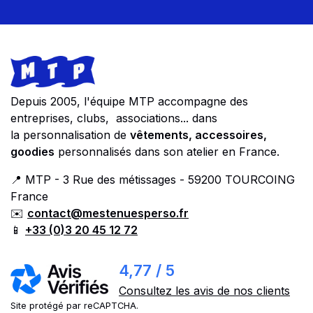
Footer
Store information
Depuis 2005, l'équipe MTP accompagne des
entreprises, clubs, associations... dans
la personnalisation de
vêtements, accessoires,
goodies
personnalisés dans son atelier en France.
📍 MTP - 3 Rue des métissages - 59200 TOURCOING
France
✉️
contact@mestenuesperso.fr
📱
+33 (0)3 20 45 12 72
4,77 / 5
Consultez les avis de nos clients
Site protégé par reCAPTCHA.