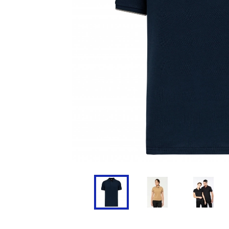
Doudoune
Cravate
Veste
Blouse, Tunique et Chasub
Polaire
Tablier
Pull
Chaussures de sécurité
Survêtement
Parapluie
Combinaison / Salopette
Echarpe et Tour de Cou
Gilet
Ceinture
Short
Goodies
Pantalon
Chaussette
Jogging