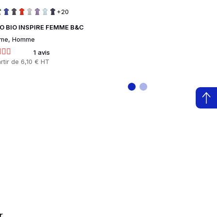
+20
+
O BIO INSPIRE FEMME B&C
POLO PIQUÉ BI
me, Homme
Femme, Homme
1 avis
1 
rtir de
6,10 € HT
Prix
À partir de
10,48
r