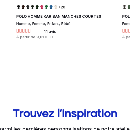
+20
POLO HOMME KARIBAN MANCHES COURTES
POL
Homme, Femme, Enfant, Bébé
Fem
11 avis
Prix
À partir de
9,01 € HT
Prix
À pa
Trouvez l’inspiration
parmi les dernières personnalisations de notre atelie