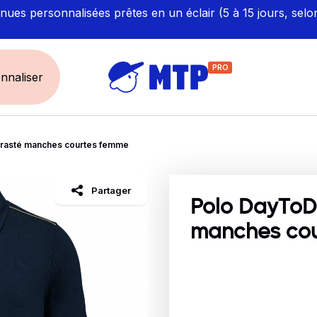
ues personnalisées prêtes en un éclair (5 à 15 jours, selo
PRO
nnaliser
rasté manches courtes femme
UNIVERS
ÉCORESPONS
Restauration - Hôtellerie
Labellisés et Certifié
Partager
Santé - Bien-être
Made in Europe
Polo DayToD
Sécurité - haute visibilité
Fabriqué en France
manches co
Artisan / BTP / Industrie
Corporate
Sport