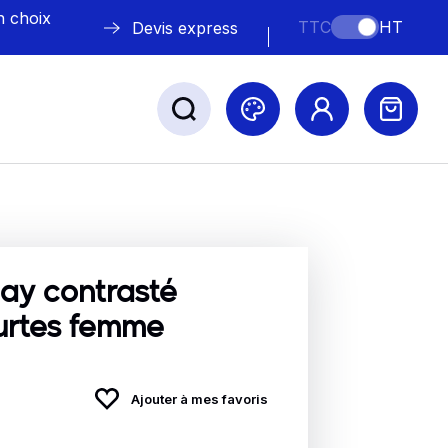
n choix
TTC
HT
Devis express
ABLE
s
ay contrasté
urtes femme
Nos marques
Ajouter à mes favoris