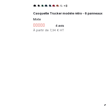
+8
Casquette Trucker modèle rétro - 6 panneaux
Mixte
4 avis
Prix
À partir de
7,34 € HT