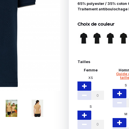
Idées Cadeaux
65% polyester / 35% coton 
Traitement antiboulochage 
le
Choix de couleur
Tailles
Femme
Hom
Guide 
taill
XS
S
S
M