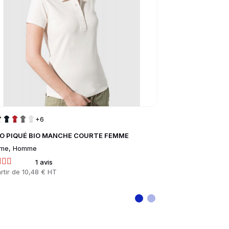
+6
O PIQUÉ BIO MANCHE COURTE FEMME
POLO BIO INSPI
me, Homme
Femme, Homme
1 avis
1 
rtir de
10,48 € HT
Prix
À partir de
6,10 €