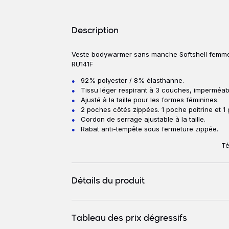
Détails produits
Description
Veste bodywarmer sans manche Softshell femme
Description
RU141F
92% polyester / 8% élasthanne.
Tissu léger respirant à 3 couches, imperméa
Ajusté à la taille pour les formes féminines.
2 poches côtés zippées. 1 poche poitrine et 1
Cordon de serrage ajustable à la taille.
Rabat anti-tempête sous fermeture zippée.
Té
Détails du produit
Tableau des prix dégressifs