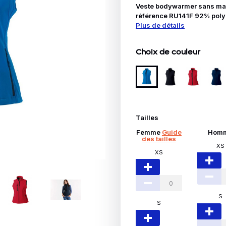
Idées Cadeaux
Veste bodywarmer sans man
référence RU141F 92% polyes
Plus de détails
le
Choix de couleur
Tailles
Femme
Guide
Hom
des tailles
XS
XS
S
S