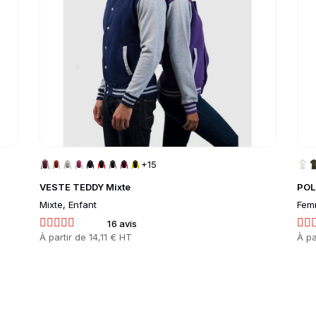
+15
VESTE TEDDY Mixte
POL
Mixte, Enfant
Fem
16 avis
Prix
À partir de
14,11 € HT
Prix
À pa