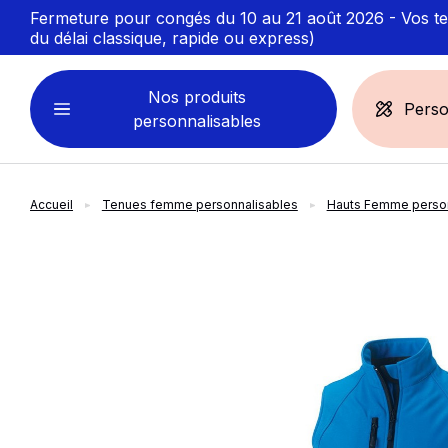
Fermeture pour congés du 10 au 21 août 2026 - Vos ten
du délai classique, rapide ou express)
Nos produits
Perso
personnalisables
Accueil
Tenues femme personnalisables
Hauts Femme person
VÊTEMENTS
ACCESSOIRES
PERSONNALISABLES
PERSONNALISÉS
slide
1
of 5
Sweats personnalisables
Casquette
Marinière
Bonnet et Bandeau
Polo
Chapeau et Bob
T-shirt
Toque et Calot
Débardeur
Sac et pochette
Chemise
Linge bain