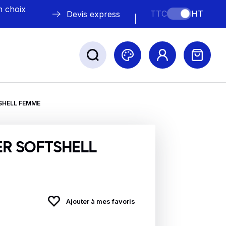
n choix
TTC
HT
Devis express
HELL FEMME
ABLE
s
R SOFTSHELL
Nos marques
Ajouter à mes favoris