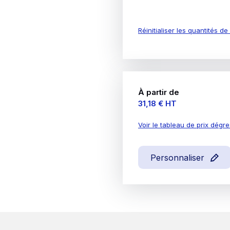
Réinitialiser les quantités d
À partir de
Prix
31,18 €
HT
Voir le tableau de prix dégre
Personnaliser