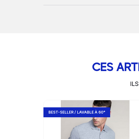
CES ART
IL
slide
1 to 3
of 5
Go to product page
BEST-SELLER / LAVABLE À 60°