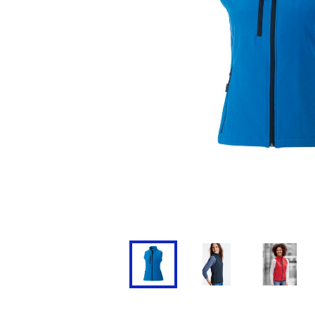
Doudoune
Cravate
Veste
Blouse, Tunique et Chasub
Polaire
Tablier
Pull
Chaussures de sécurité
Survêtement
Parapluie
Combinaison / Salopette
Echarpe et Tour de Cou
Gilet
Ceinture
Short
Goodies
Pantalon
Chaussette
Jogging