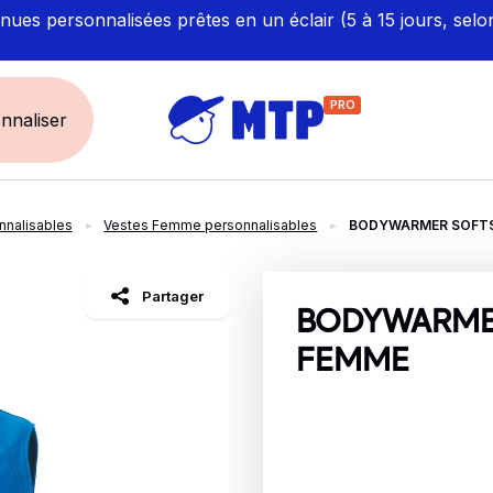
ues personnalisées prêtes en un éclair (5 à 15 jours, selo
PRO
nnaliser
nalisables
Vestes Femme personnalisables
BODYWARMER SOFTS
UNIVERS
ÉCORESPONS
Restauration - Hôtellerie
Labellisés et Certifié
Partager
Santé - Bien-être
Made in Europe
BODYWARME
Sécurité - haute visibilité
Fabriqué en France
FEMME
Artisan / BTP / Industrie
Corporate
Sport