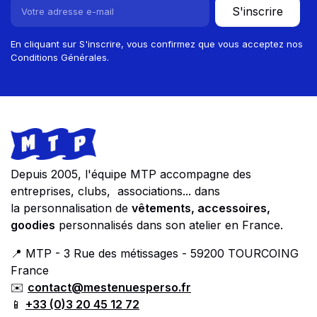
S'inscrire
En cliquant sur S'inscrire, vous confirmez que vous acceptez nos
Conditions Générales.
Footer
Store information
Depuis 2005, l'équipe MTP accompagne des
entreprises, clubs, associations... dans
la personnalisation de
vêtements, accessoires,
goodies
personnalisés dans son atelier en France.
📍 MTP - 3 Rue des métissages - 59200 TOURCOING
France
✉️
contact@mestenuesperso.fr
📱
+33 (0)3 20 45 12 72