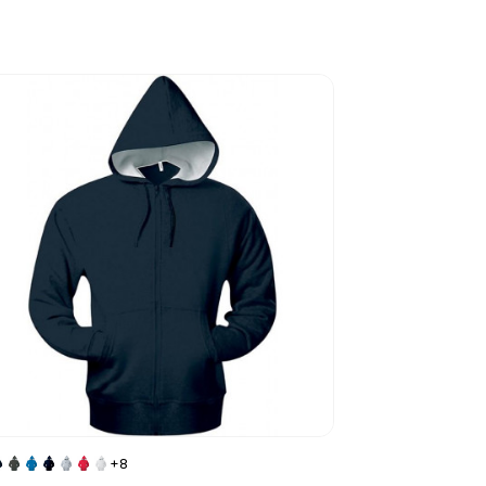
to product page
+8