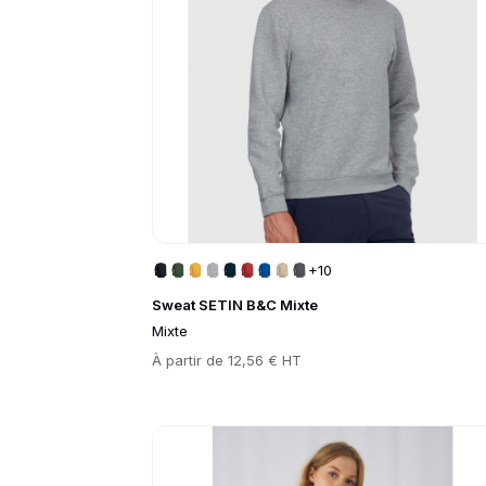
+10
Sweat SETIN B&C Mixte
Mixte
Prix
À partir de
12,56 € HT
Go to product page