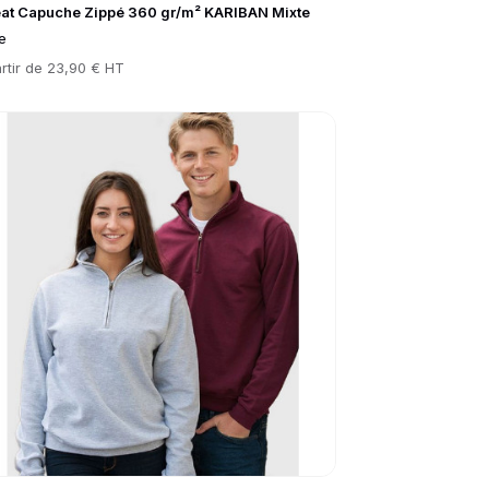
at Capuche Zippé 360 gr/m² KARIBAN Mixte
e
rtir de
23,90 € HT
to product page