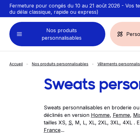
Fermeture pour congés du 10 au 21 août 2026 - Vos ten
du délai classique, rapide ou express)
Nos produits
Perso
personnalisables
Accueil
Nos produits personnalisables
Vêtements personnali
VÊTEMENTS
ACCESSOIRES
PERSONNALISABLES
PERSONNALISÉS
Sweats perso
Sweats personnalisables
Casquette
Marinière
Bonnet et Bandeau
Sweats personnalisables en broderie ou
Polo
Chapeau et Bob
déclinés en version
Homme
,
Femme
,
Mi
T-shirt
Toque et Calot
tailles XS,
S
, M, L, XL, 2XL, 3XL, 4XL . E
Débardeur
Sac et pochette
France
...
Chemise
Linge bain