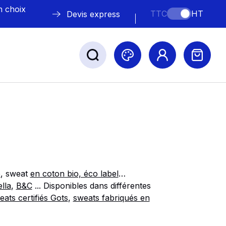
n choix
TTC
HT
Devis express
ABLE
s
é
, sweat
en coton bio, éco label
…
lla
,
B&C
... Disponibles dans différentes
ats certifiés Gots
,
sweats fabriqués en
Nos marques