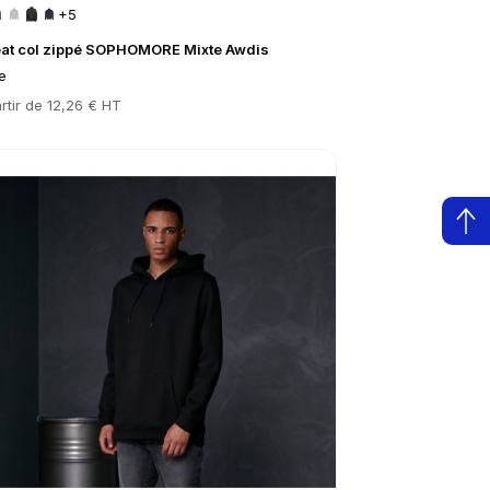
+5
at col zippé SOPHOMORE Mixte Awdis
e
rtir de
12,26 € HT
to product page