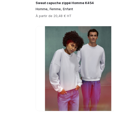
Sweat capuche zippé Homme K454
Homme, Femme, Enfant
Prix
À partir de
20,48 € HT
Go to product page