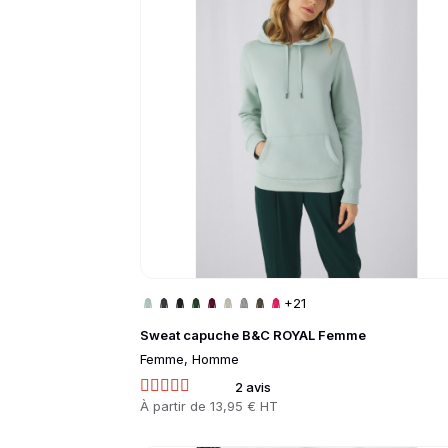
+21
Sweat capuche B&C ROYAL Femme
Femme, Homme
2 avis
Prix
À partir de
13,95 € HT