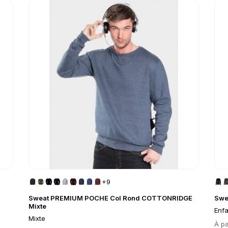
Go to product page
Go 
+9
Sweat PREMIUM POCHE Col Rond COTTONRIDGE
Swe
Mixte
Enfa
Mixte
Prix
À pa