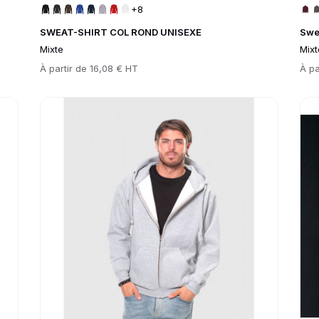
+8
SWEAT-SHIRT COL ROND UNISEXE
Swe
Mixte
Mixt
Prix
À partir de
16,08 € HT
Prix
À pa
Go to product page
Go 