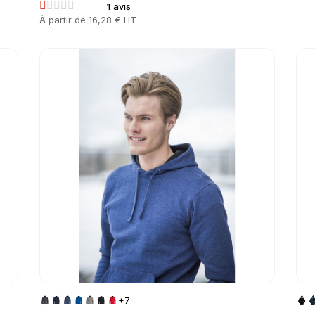
1 avis
Prix
À partir de
16,28 € HT
Go to product page
Go 
+7