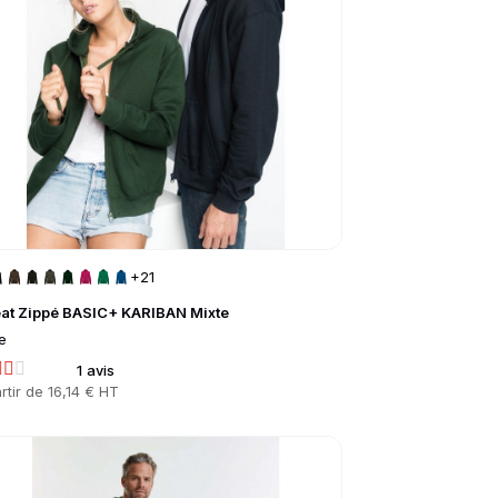
+21
at Zippé BASIC+ KARIBAN Mixte
e
1 avis
rtir de
16,14 € HT
to product page