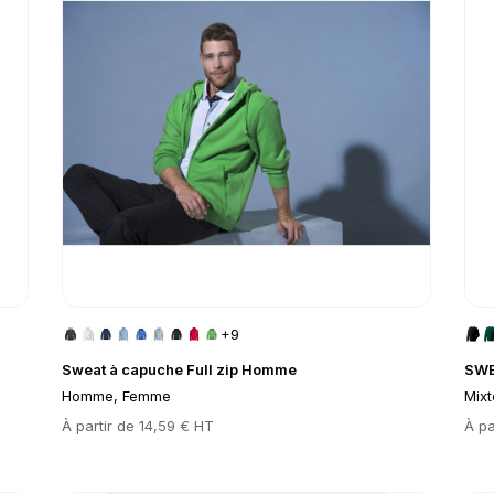
+9
Sweat à capuche Full zip Homme
SWE
Homme, Femme
Mixt
Prix
À partir de
14,59 € HT
Prix
À pa