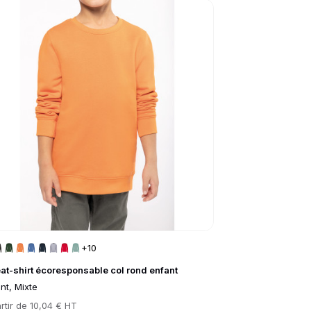
to product page
+10
at-shirt écoresponsable col rond enfant
nt, Mixte
rtir de
10,04 € HT