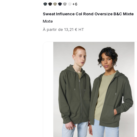
+6
Sweat Influence Col Rond Oversize B&C Mixte
Mixte
Prix
À partir de
13,21 € HT
Go to product page