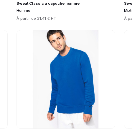
Sweat Classic à capuche homme
Swe
Homme
Mixt
Prix
À partir de
21,41 € HT
Prix
À pa
Go to product page
Go 