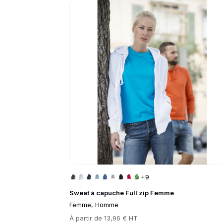
Go to product page
+9
Sweat à capuche Full zip Femme
Femme, Homme
Prix
À partir de
13,96 € HT