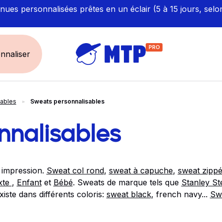
ues personnalisées prêtes en un éclair (5 à 15 jours, selo
PRO
nnaliser
sables
Sweats personnalisables
UNIVERS
ÉCORESPONS
Restauration - Hôtellerie
Labellisés et Certifié
nnalisables
Santé - Bien-être
Made in Europe
Sécurité - haute visibilité
Fabriqué en France
 impression.
Sweat col rond
,
sweat à capuche
,
sweat zipp
Artisan / BTP / Industrie
xte
,
Enfant
et
Bébé
. Sweats de marque tels que
Stanley Ste
Corporate
xiste dans différents coloris:
sweat black
, french navy...
Swe
Sport