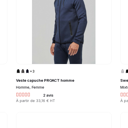
+3
Veste capuche PROACT homme
Swe
Homme, Femme
Mixt
2 avis
Prix
À partir de
33,16 € HT
Prix
À pa
Go to product page
Go 