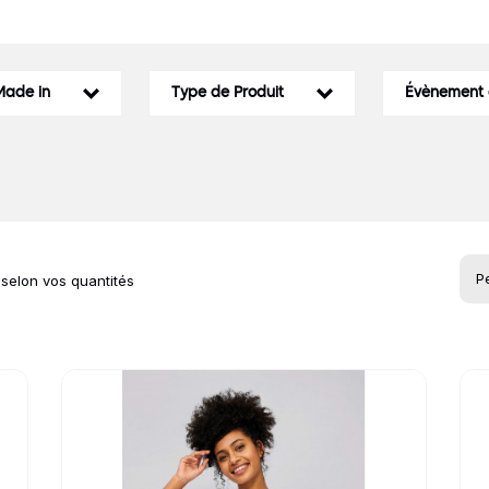
Idées Cadeaux
le
Made in
Type de Produit
Évènement d
 selon vos quantités
Go to product page
Go 
roduits de la cat