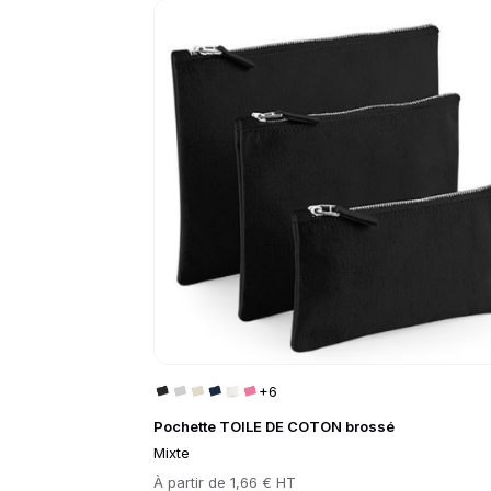
Go to product page
+6
Pochette TOILE DE COTON brossé
Mixte
Prix
À partir de
1,66 € HT