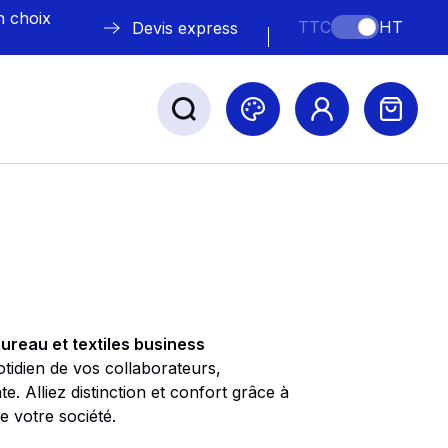
n choix
TTC
HT
Devis express
ABLE
s
ureau et textiles business
tidien de vos collaborateurs,
. Alliez distinction et confort grâce à
Nos marques
 votre société.