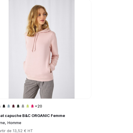
to product page
+20
at capuche B&C ORGANIC Femme
me, Homme
rtir de
13,52 € HT