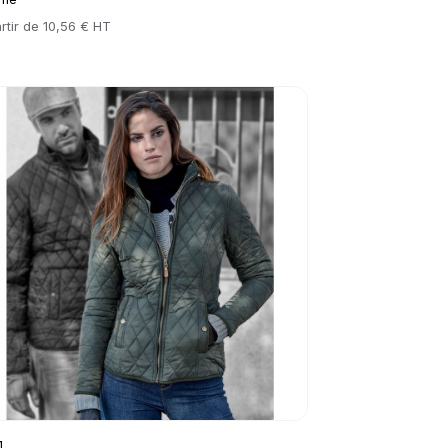
rtir de
10,56 € HT
to product page
1