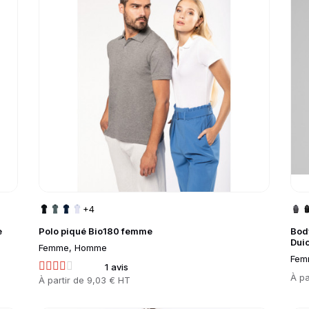
+4
e
Polo piqué Bio180 femme
Bod
Dui
Femme, Homme
Fem
1 avis
Prix
À pa
Prix
À partir de
9,03 € HT