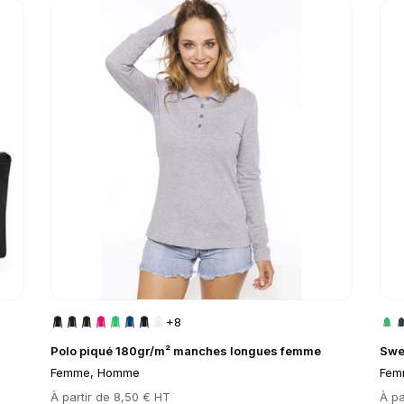
Go to product page
Go 
+8
Polo piqué 180gr/m² manches longues femme
Swe
Femme, Homme
Fem
Prix
À partir de
8,50 € HT
Prix
À pa