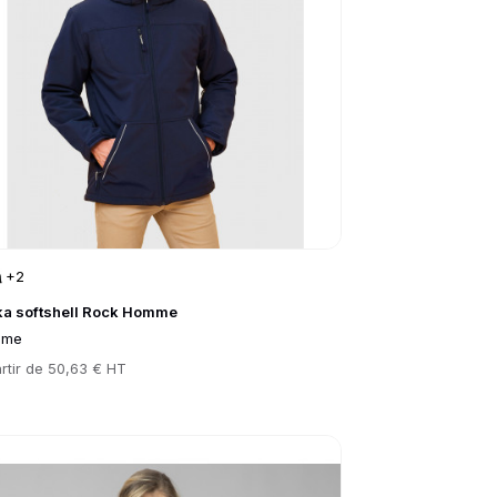
+2
ka softshell Rock Homme
mme
rtir de
50,63 € HT
to product page