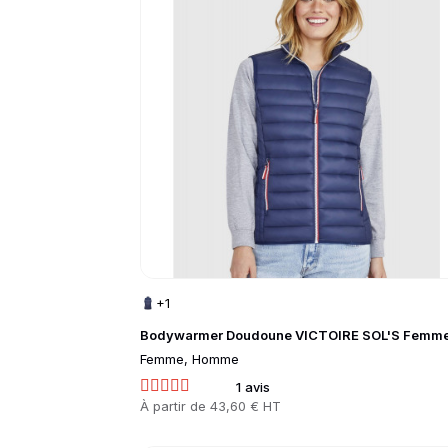
+1
Bodywarmer Doudoune VICTOIRE SOL'S Femm
Femme, Homme
1 avis
Prix
À partir de
43,60 € HT