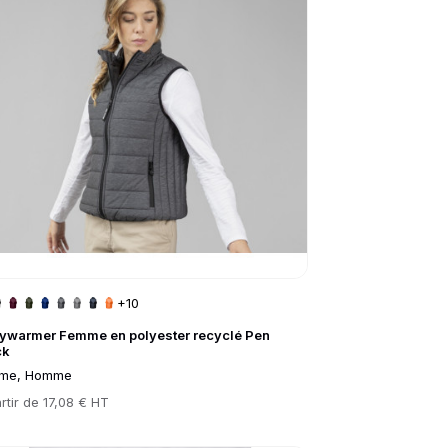
+10
ywarmer Femme en polyester recyclé Pen
ck
me, Homme
rtir de
17,08 € HT