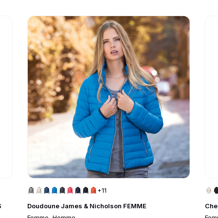
Go to product page
Go 
+11
S
Doudoune James & Nicholson FEMME
Che
Femme, Homme
Fem