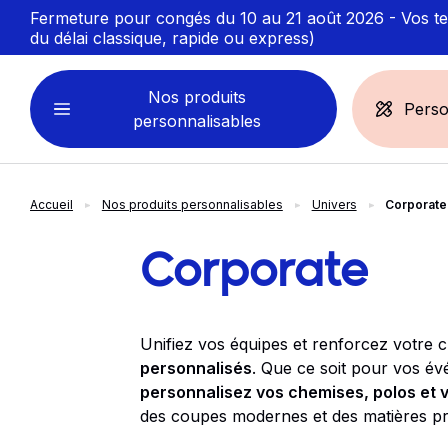
Fermeture pour congés du 10 au 21 août 2026 - Vos ten
du délai classique, rapide ou express)
Nos produits
Perso
personnalisables
Accueil
Nos produits personnalisables
Univers
Corporate
VÊTEMENTS
ACCESSOIRES
PERSONNALISABLES
PERSONNALISÉS
Corporate
Sweats personnalisables
Casquette
Marinière
Bonnet et Bandeau
Unifiez vos équipes et renforcez votre c
Polo
Chapeau et Bob
personnalisés
. Que ce soit pour vos év
T-shirt
Toque et Calot
personnalisez vos chemises, polos et 
Débardeur
Sac et pochette
des coupes modernes et des matières pre
Chemise
Linge bain