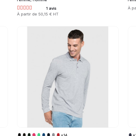
Prix
À pa
1 avis
Prix
À partir de
50,15 € HT
Go to product page
Go 
+14
+