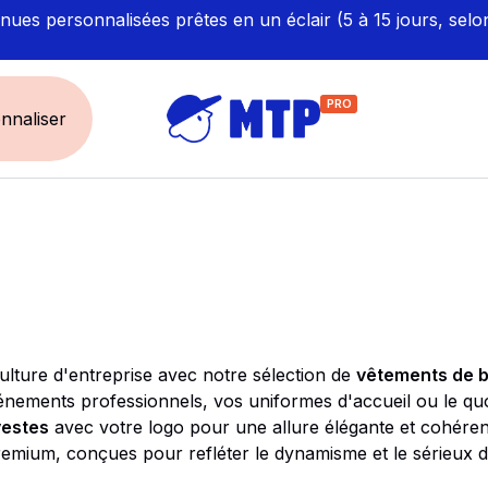
ues personnalisées prêtes en un éclair (5 à 15 jours, selo
PRO
nnaliser
UNIVERS
ÉCORESPONS
Restauration - Hôtellerie
Labellisés et Certifié
Santé - Bien-être
Made in Europe
Sécurité - haute visibilité
Fabriqué en France
ulture d'entreprise avec notre sélection de
vêtements de b
Artisan / BTP / Industrie
énements professionnels, vos uniformes d'accueil ou le quo
Corporate
vestes
avec votre logo pour une allure élégante et cohérente
mium, conçues pour refléter le dynamisme et le sérieux de
Sport