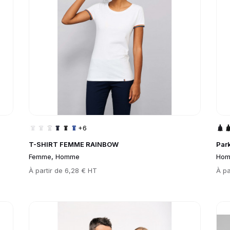
+6
T-SHIRT FEMME RAINBOW
Par
Femme, Homme
Ho
Prix
À partir de
6,28 € HT
Prix
À pa
Go to product page
Go 