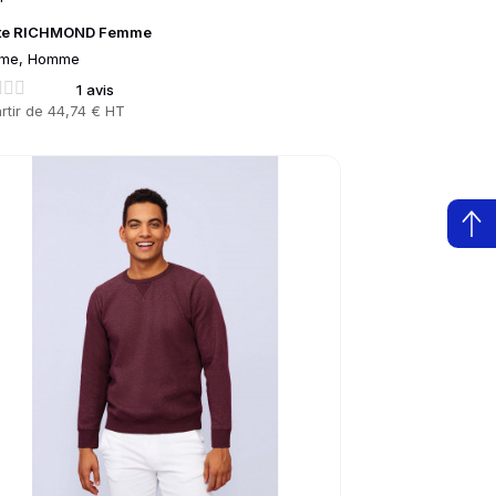
te RICHMOND Femme
me, Homme
1 avis
rtir de
44,74 € HT
to product page