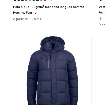
Polo piqué 180gr/m² manches longues homme
Ves
Homme, Femme
Fem
Prix
À partir de
9,20 € HT
Prix
À pa
Go to product page
Go 