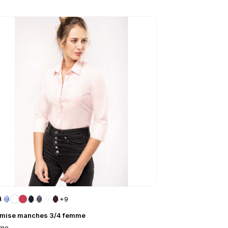
to product page
+9
mise manches 3/4 femme
me