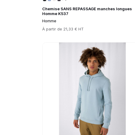
Chemise SANS REPASSAGE manches longues
Homme K537
Homme
Prix
À partir de
21,33 € HT
Go to product page