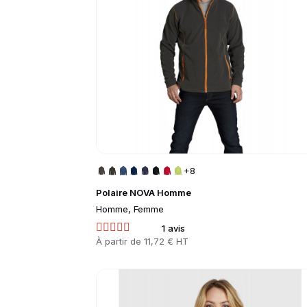
+8
Polaire NOVA Homme
Homme, Femme
1 avis
Prix
À partir de
11,72 € HT
Go to product page