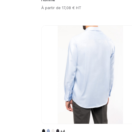
Prix
À partir de
17,08 € HT
Go to product page
+4